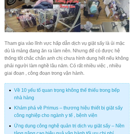
Tham gia vào lĩnh vực hấp dẫn dịch vụ giặt sấy là ủi mặc
dù là mảng đang ăn ra làm nên. Nhưng để có được hệ
thống tốt chắc chắn anh chị chưa hình dung hết nếu không
phải người làm nghề lâu năm. Có rất nhiều việc , nhiều
giai đoạn , công đoạn trong vận hành.
Về 10 yếu tố quan trọng không thể thiếu trong bếp
nhà hàng
Khám phá về Primus – thương hiệu thiết bị giặt sấy
công nghiệp cho ngành y tế , bệnh viện
Ứng dụng công nghệ quản trị dịch vụ giặt sấy – Nền
tảng nâng cao hiệu quả vận hành tối ưu chi phí