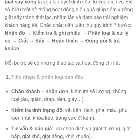
giặt sấy xong
là yếu tố quyết định chất lượng dịch vụ. Để
sở hữu một hệ thống hoạt động hiệu quả giúp tiệm xưởng
giặt sấy tránh thất lạc, nhầm lẫn và đảm bảo trải nghiệm
khách hàng tốt. Chăc chắn cần tuân thủ quy trình 7 bước:
Nhận đồ → Kiểm tra & ghi phiếu → Phân loại & xử lý
sơ → Giặt → Sấy → Hoàn thiện → Đóng gói & trả
khách.
Mỗi bước sẽ có những thao tác và hoạt động chi tiết
Tiếp nhận & phân loại ban đầu
Chào khách – nhận đơn
: kiểm tra số lượng, chủng
loại (áo, quần, drap, rèm, giày…).
Kiểm tra tình trạng đồ
: vết bẩn, rách, phai màu, phụ
kiện (nút, khóa kéo, trang sức đi kèm).
Tư vấn & báo giá
: lựa chọn dịch vụ (giặt thường, giặt
hấp, giặt khô, giặt riêng, khử khuẩn).