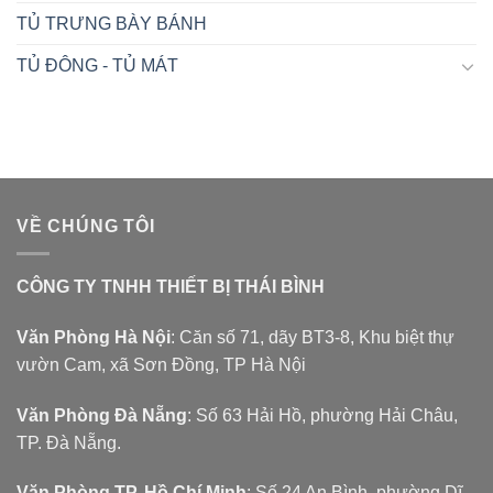
TỦ TRƯNG BÀY BÁNH
TỦ ĐÔNG - TỦ MÁT
VỀ CHÚNG TÔI
CÔNG TY TNHH THIẾT BỊ THÁI BÌNH
Văn Phòng Hà Nội
: Căn số 71, dãy BT3-8, Khu biệt thự
vườn Cam, xã Sơn Đồng, TP Hà Nội
Văn Phòng Đà Nẵng
: Số 63 Hải Hồ, phường Hải Châu,
TP. Đà Nẵng.
Văn Phòng TP. Hồ Chí Minh
: Số 24 An Bình, phường Dĩ