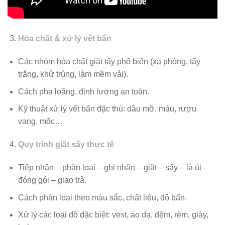
Hóa chất & xử lý vết bẩn
Các nhóm hóa chất giặt tẩy phổ biến (xà phòng, tẩy
trắng, khử trùng, làm mềm vải).
Cách pha loãng, định lượng an toàn.
Kỹ thuật xử lý vết bẩn đặc thù: dầu mỡ, máu, rượu
vang, mốc…
Quy trình giặt sấy thực tế
Tiếp nhận – phân loại – ghi nhãn – giặt – sấy – là ủi –
đóng gói – giao trả.
Cách phân loại theo màu sắc, chất liệu, độ bẩn.
Xử lý các loại đồ đặc biệt: vest, áo dạ, đệm, rèm, giày,