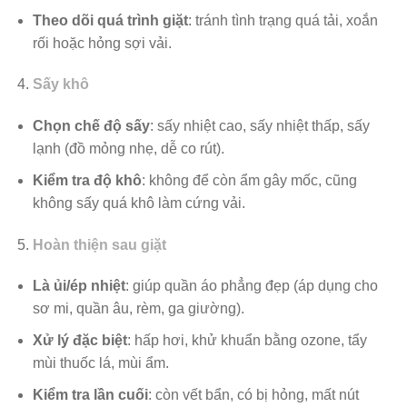
Theo dõi quá trình giặt
: tránh tình trạng quá tải, xoắn
rối hoặc hỏng sợi vải.
Sấy khô
Chọn chế độ sấy
: sấy nhiệt cao, sấy nhiệt thấp, sấy
lạnh (đồ mỏng nhẹ, dễ co rút).
Kiểm tra độ khô
: không để còn ẩm gây mốc, cũng
không sấy quá khô làm cứng vải.
Hoàn thiện sau giặt
Là ủi/ép nhiệt
: giúp quần áo phẳng đẹp (áp dụng cho
sơ mi, quần âu, rèm, ga giường).
Xử lý đặc biệt
: hấp hơi, khử khuẩn bằng ozone, tẩy
mùi thuốc lá, mùi ẩm.
Kiểm tra lần cuối
: còn vết bẩn, có bị hỏng, mất nút