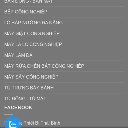
BÀN ĐÔNG - BÀN MÁT
BẾP CÔNG NGHIỆP
LÒ HẤP NƯỚNG ĐA NĂNG
MÁY GIẶT CÔNG NGHIỆP
MÁY LÀ LÔ CÔNG NGHIỆP
MÁY LÀM ĐÁ
MÁY RỬA CHÉN BÁT CÔNG NGHIỆP
MÁY SẤY CÔNG NGHIỆP
TỦ TRƯNG BÀY BÁNH
TỦ ĐÔNG - TỦ MÁT
FACEBOOK
Fanpage Thiết Bị Thái Bình