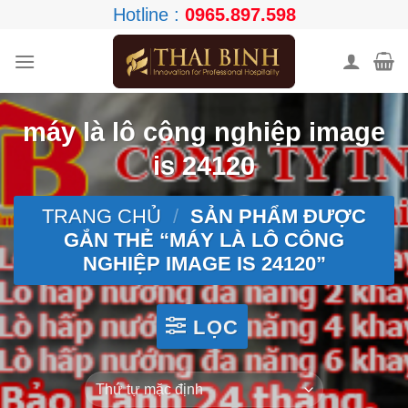
Skip
Hotline :
0965.897.598
to
content
máy là lô công nghiệp image
is 24120
TRANG CHỦ
/
SẢN PHẨM ĐƯỢC
GẮN THẺ “MÁY LÀ LÔ CÔNG
NGHIỆP IMAGE IS 24120”
LỌC