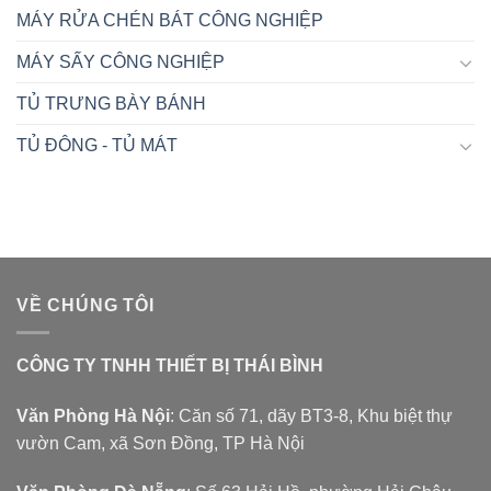
MÁY RỬA CHÉN BÁT CÔNG NGHIỆP
MÁY SẤY CÔNG NGHIỆP
TỦ TRƯNG BÀY BÁNH
TỦ ĐÔNG - TỦ MÁT
VỀ CHÚNG TÔI
CÔNG TY TNHH THIẾT BỊ THÁI BÌNH
Văn Phòng Hà Nội
: Căn số 71, dãy BT3-8, Khu biệt thự
vườn Cam, xã Sơn Đồng, TP Hà Nội