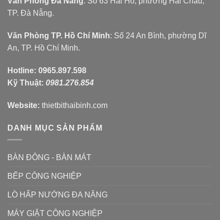
Văn Phòng Đà Nẵng
: Số 63 Hải Hồ, phường Hải Châu,
TP. Đà Nẵng.
Văn Phòng TP. Hồ Chí Minh
: Số 24 An Bình, phường Dĩ
An, TP. Hồ Chí Minh.
Hotline:
0965.897.598
Kỹ Thuật:
0981.276.854
Website:
thietbithaibinh.com
DANH MỤC SẢN PHẨM
BÀN ĐÔNG - BÀN MÁT
BẾP CÔNG NGHIỆP
LÒ HẤP NƯỚNG ĐA NĂNG
MÁY GIẶT CÔNG NGHIỆP