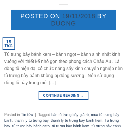
POSTED ON
19/11/2018
BY
DUONG
19
Th11
Tủ trưng bày bánh kem – bánh ngọt – bánh sinh nhật kính
vuông với thiết kế nhỏ gọn theo phong cách Châu Âu . Là
dòng tủ hiện đại có chức năng sấy kính chuyên nghiệp nên
tủ trưng bày bánh không bị động sương . Nên sử dụng
dòng tủ này trong môi […]
CONTINUE READING
→
Posted in
Tin tức
|
Tagged
bán tủ trưng bày giá rẻ
,
mua tủ trưng bày
bánh
,
thanh lý tủ trưng bày
,
thanh lý tủ trưng bày bánh kem
,
Tủ trưng
bày
,
tủ trưng bày bánh gato
,
tủ trưng bày bánh kem
,
tủ trưng bày cánh