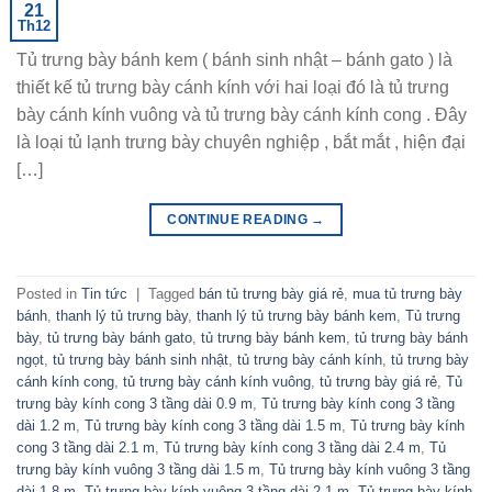
21
Th12
Tủ trưng bày bánh kem ( bánh sinh nhật – bánh gato ) là
thiết kế tủ trưng bày cánh kính với hai loại đó là tủ trưng
bày cánh kính vuông và tủ trưng bày cánh kính cong . Đây
là loại tủ lạnh trưng bày chuyên nghiệp , bắt mắt , hiện đại
[…]
CONTINUE READING
→
Posted in
Tin tức
|
Tagged
bán tủ trưng bày giá rẻ
,
mua tủ trưng bày
bánh
,
thanh lý tủ trưng bày
,
thanh lý tủ trưng bày bánh kem
,
Tủ trưng
bày
,
tủ trưng bày bánh gato
,
tủ trưng bày bánh kem
,
tủ trưng bày bánh
ngọt
,
tủ trưng bày bánh sinh nhật
,
tủ trưng bày cánh kính
,
tủ trưng bày
cánh kính cong
,
tủ trưng bày cánh kính vuông
,
tủ trưng bày giá rẻ
,
Tủ
trưng bày kính cong 3 tầng dài 0.9 m
,
Tủ trưng bày kính cong 3 tầng
dài 1.2 m
,
Tủ trưng bày kính cong 3 tầng dài 1.5 m
,
Tủ trưng bày kính
cong 3 tầng dài 2.1 m
,
Tủ trưng bày kính cong 3 tầng dài 2.4 m
,
Tủ
trưng bày kính vuông 3 tầng dài 1.5 m
,
Tủ trưng bày kính vuông 3 tầng
dài 1.8 m
,
Tủ trưng bày kính vuông 3 tầng dài 2.1 m
,
Tủ trưng bày kính