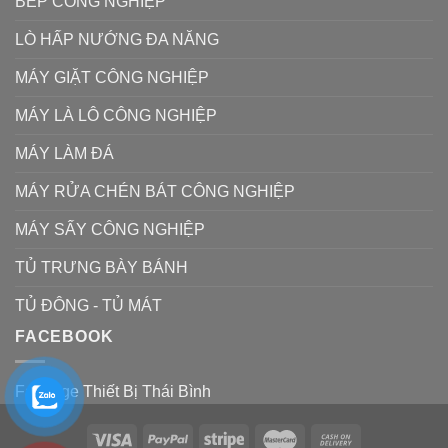
BẾP CÔNG NGHIỆP
LÒ HẤP NƯỚNG ĐA NĂNG
MÁY GIẶT CÔNG NGHIỆP
MÁY LÀ LÔ CÔNG NGHIỆP
MÁY LÀM ĐÁ
MÁY RỬA CHÉN BÁT CÔNG NGHIỆP
MÁY SẤY CÔNG NGHIỆP
TỦ TRƯNG BÀY BÁNH
TỦ ĐÔNG - TỦ MÁT
FACEBOOK
Fanpage Thiết Bị Thái Bình