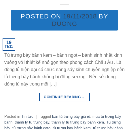
POSTED ON
19/11/2018
BY
DUONG
19
Th11
Tủ trưng bày bánh kem – bánh ngọt – bánh sinh nhật kính
vuông với thiết kế nhỏ gọn theo phong cách Châu Âu . Là
dòng tủ hiện đại có chức năng sấy kính chuyên nghiệp nên
tủ trưng bày bánh không bị động sương . Nên sử dụng
dòng tủ này trong môi […]
CONTINUE READING
→
Posted in
Tin tức
|
Tagged
bán tủ trưng bày giá rẻ
,
mua tủ trưng bày
bánh
,
thanh lý tủ trưng bày
,
thanh lý tủ trưng bày bánh kem
,
Tủ trưng
bày
,
tủ trưng bày bánh gato
,
tủ trưng bày bánh kem
,
tủ trưng bày cánh