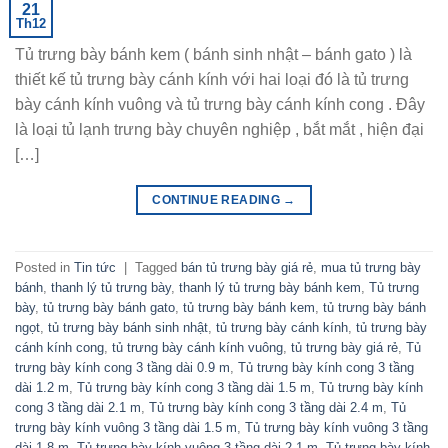
21
Th12
Tủ trưng bày bánh kem ( bánh sinh nhật – bánh gato ) là
thiết kế tủ trưng bày cánh kính với hai loại đó là tủ trưng
bày cánh kính vuông và tủ trưng bày cánh kính cong . Đây
là loại tủ lạnh trưng bày chuyên nghiệp , bắt mắt , hiện đại
[…]
CONTINUE READING
→
Posted in
Tin tức
|
Tagged
bán tủ trưng bày giá rẻ
,
mua tủ trưng bày
bánh
,
thanh lý tủ trưng bày
,
thanh lý tủ trưng bày bánh kem
,
Tủ trưng
bày
,
tủ trưng bày bánh gato
,
tủ trưng bày bánh kem
,
tủ trưng bày bánh
ngọt
,
tủ trưng bày bánh sinh nhật
,
tủ trưng bày cánh kính
,
tủ trưng bày
cánh kính cong
,
tủ trưng bày cánh kính vuông
,
tủ trưng bày giá rẻ
,
Tủ
trưng bày kính cong 3 tầng dài 0.9 m
,
Tủ trưng bày kính cong 3 tầng
dài 1.2 m
,
Tủ trưng bày kính cong 3 tầng dài 1.5 m
,
Tủ trưng bày kính
cong 3 tầng dài 2.1 m
,
Tủ trưng bày kính cong 3 tầng dài 2.4 m
,
Tủ
trưng bày kính vuông 3 tầng dài 1.5 m
,
Tủ trưng bày kính vuông 3 tầng
dài 1.8 m
,
Tủ trưng bày kính vuông 3 tầng dài 2.1 m
,
Tủ trưng bày kính