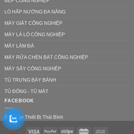
BẾP CÔNG NGHIỆP
LÒ HẤP NƯỚNG ĐA NĂNG
MÁY GIẶT CÔNG NGHIỆP
MÁY LÀ LÔ CÔNG NGHIỆP
MÁY LÀM ĐÁ
MÁY RỬA CHÉN BÁT CÔNG NGHIỆP
MÁY SẤY CÔNG NGHIỆP
TỦ TRƯNG BÀY BÁNH
TỦ ĐÔNG - TỦ MÁT
FACEBOOK
Fanpage Thiết Bị Thái Bình