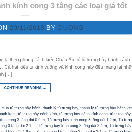
h kính cong 3 tầng các loại giá tốt
 ON
20/11/2018
BY
DUONG
g là theo phong cách kiểu Châu Âu thì tủ trưng bày bánh cánh
 . Cả hai kiểu tủ kính vuông và kính cong này đều mang lại nh
nh […]
CONTINUE READING
→
,
mua tủ trưng bày bánh
,
thanh lý tủ trưng bày
,
thanh lý tủ trưng bày bánh k
 bánh kem
,
tủ trưng bày cánh kính
,
tủ trưng bày cánh kính cong
,
tủ trưng bày
kính cong 3 tầng dài 0.9 m
,
Tủ trưng bày kính cong 3 tầng dài 1.2 m
,
Tủ trưn
cong 3 tầng dài 2.1 m
,
Tủ trưng bày kính cong 3 tầng dài 2.4 m
,
Tủ trưng bày
ng 3 tầng dài 1.8 m
,
Tủ trưng bày kính vuông 3 tầng dài 2.1 m
,
Tủ trưng bày 