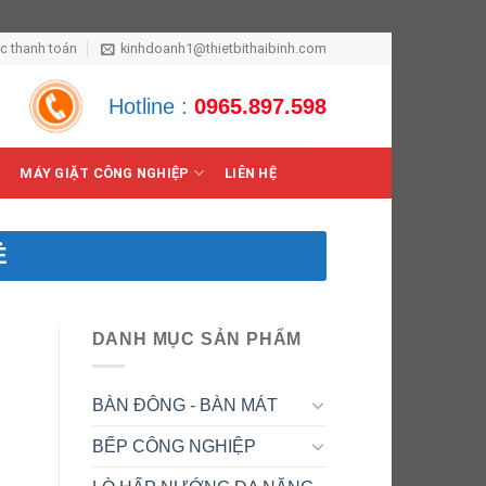
ức thanh toán
kinhdoanh1@thietbithaibinh.com
Hotline :
0965.897.598
MÁY GIẶT CÔNG NGHIỆP
LIÊN HỆ
Ẻ
DANH MỤC SẢN PHẨM
BÀN ĐÔNG - BÀN MÁT
BẾP CÔNG NGHIỆP