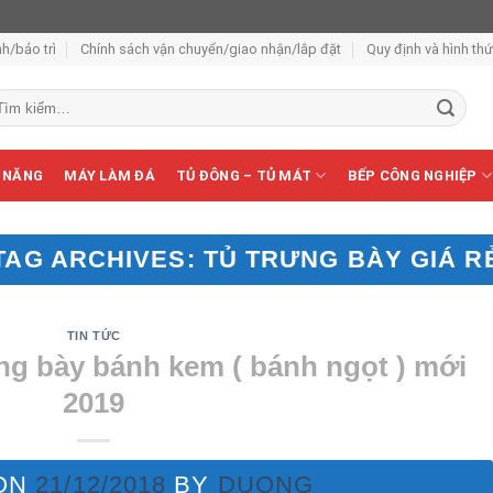
h/bảo trì
Chính sách vận chuyển/giao nhận/lắp đặt
Quy định và hình th
m
ếm:
 NĂNG
MÁY LÀM ĐÁ
TỦ ĐÔNG – TỦ MÁT
BẾP CÔNG NGHIỆP
TAG ARCHIVES:
TỦ TRƯNG BÀY GIÁ R
TIN TỨC
ng bày bánh kem ( bánh ngọt ) mới
2019
ON
21/12/2018
BY
DUONG