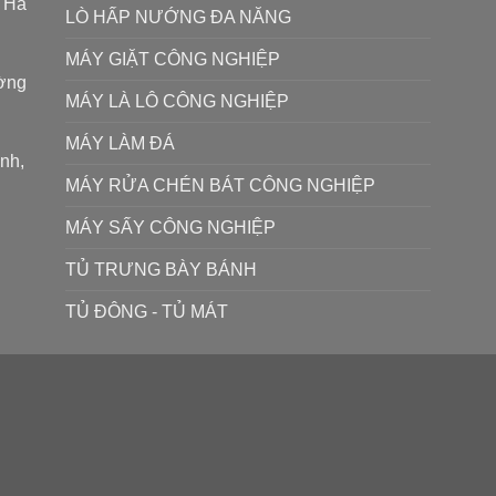
P Hà
LÒ HẤP NƯỚNG ĐA NĂNG
MÁY GIẶT CÔNG NGHIỆP
ường
MÁY LÀ LÔ CÔNG NGHIỆP
MÁY LÀM ĐÁ
ình,
MÁY RỬA CHÉN BÁT CÔNG NGHIỆP
MÁY SẤY CÔNG NGHIỆP
TỦ TRƯNG BÀY BÁNH
TỦ ĐÔNG - TỦ MÁT