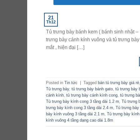
21
Th12
Tủ trưng bày bánh kem ( bánh sinh nhật – bá
trưng bày cánh kính vuông và tủ trưng bày 
mắt , hiện đại […]
Posted in
Tin tức
|
Tagged
bán tủ trưng bày giá rẻ
Tủ trưng bày
,
tủ trưng bày bánh gato
,
tủ trưng bày
cánh kính
,
tủ trưng bày cánh kính cong
,
tủ trưng b
Tủ trưng bày kính cong 3 tầng dài 1.2 m
,
Tủ trưng 
trưng bày kính cong 3 tầng dài 2.4 m
,
Tủ trưng bày
bày kính vuông 3 tầng dài 2.1 m
,
Tủ trưng bày kính
kính vuông 4 tầng dạng cao dài 1.8m