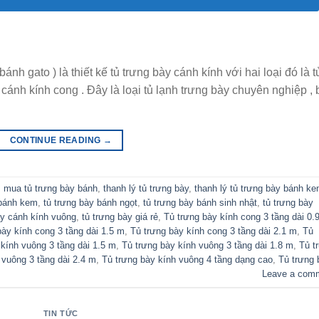
nh gato ) là thiết kế tủ trưng bày cánh kính với hai loại đó là t
cánh kính cong . Đây là loại tủ lạnh trưng bày chuyên nghiệp , 
CONTINUE READING
→
,
mua tủ trưng bày bánh
,
thanh lý tủ trưng bày
,
thanh lý tủ trưng bày bánh k
 bánh kem
,
tủ trưng bày bánh ngọt
,
tủ trưng bày bánh sinh nhật
,
tủ trưng bày
ày cánh kính vuông
,
tủ trưng bày giá rẻ
,
Tủ trưng bày kính cong 3 tầng dài 0.
bày kính cong 3 tầng dài 1.5 m
,
Tủ trưng bày kính cong 3 tầng dài 2.1 m
,
Tủ
 kính vuông 3 tầng dài 1.5 m
,
Tủ trưng bày kính vuông 3 tầng dài 1.8 m
,
Tủ t
 vuông 3 tầng dài 2.4 m
,
Tủ trưng bày kính vuông 4 tầng dạng cao
,
Tủ trưng 
Leave a com
TIN TỨC