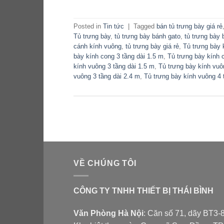
Posted in
Tin tức
|
Tagged
bán tủ trưng bày giá rẻ
Tủ trưng bày
,
tủ trưng bày bánh gato
,
tủ trưng bày
cánh kính vuông
,
tủ trưng bày giá rẻ
,
Tủ trưng bày 
bày kính cong 3 tầng dài 1.5 m
,
Tủ trưng bày kính 
kính vuông 3 tầng dài 1.5 m
,
Tủ trưng bày kính vuô
vuông 3 tầng dài 2.4 m
,
Tủ trưng bày kính vuông 4 
VỀ CHÚNG TÔI
CÔNG TY TNHH THIẾT BỊ THÁI BÌNH
Văn Phòng Hà Nội
: Căn số 71, dãy BT3-8