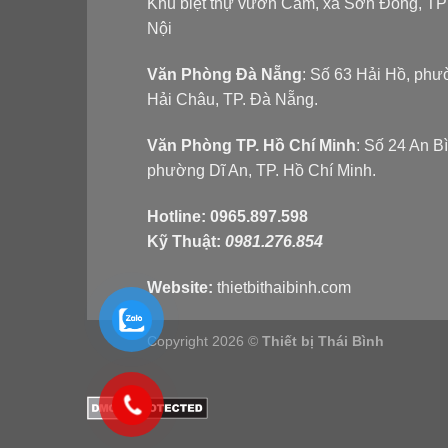
Khu biệt thự vườn Cam, xã Sơn Đồng, T
Nội
Văn Phòng Đà Nẵng
: Số 63 Hải Hồ, ph
Hải Châu, TP. Đà Nẵng.
Văn Phòng TP. Hồ Chí Minh
: Số 24 An B
phường Dĩ An, TP. Hồ Chí Minh.
Hotline:
0965.897.598
Kỹ Thuật:
0981.276.854
Website:
thietbithaibinh.com
Copyright 2026 ©
Thiết bị Thái Bình