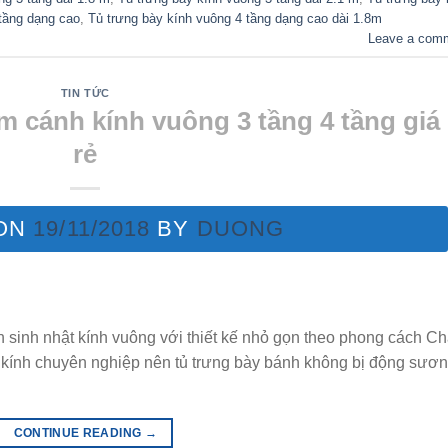
tầng dạng cao
,
Tủ trưng bày kính vuông 4 tầng dạng cao dài 1.8m
Leave a com
TIN TỨC
m cánh kính vuông 3 tầng 4 tầng giá
rẻ
 ON
19/11/2018
BY
DUONG
 sinh nhật kính vuông với thiết kế nhỏ gọn theo phong cách C
y kính chuyên nghiệp nên tủ trưng bày bánh không bị động sươn
CONTINUE READING
→