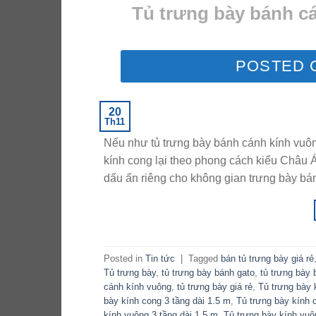
Tủ trưng bày bánh cán
POSTED
20
Th11
Nếu như tủ trưng bày bánh cánh kính vuôn
kính cong lại theo phong cách kiểu Châu Á
dấu ấn riêng cho không gian trưng bày bá
Posted in
Tin tức
|
Tagged
bán tủ trưng bày giá rẻ
Tủ trưng bày
,
tủ trưng bày bánh gato
,
tủ trưng bày
cánh kính vuông
,
tủ trưng bày giá rẻ
,
Tủ trưng bày 
bày kính cong 3 tầng dài 1.5 m
,
Tủ trưng bày kính 
kính vuông 3 tầng dài 1.5 m
,
Tủ trưng bày kính vuô