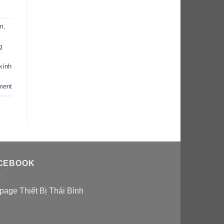
em
,
g
kính
ment
CEBOOK
page Thiết Bị Thái Bình