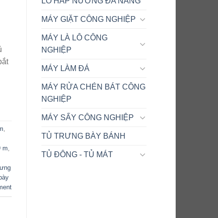
LÒ HẤP NƯỚNG ĐA NĂNG
MÁY GIẶT CÔNG NGHIỆP
MÁY LÀ LÔ CÔNG
ủ
NGHIỆP
bắt
MÁY LÀM ĐÁ
MÁY RỬA CHÉN BÁT CÔNG
NGHIỆP
MÁY SẤY CÔNG NGHIỆP
em
,
TỦ TRƯNG BÀY BÁNH
9 m
,
TỦ ĐÔNG - TỦ MÁT
rưng
bày
ment