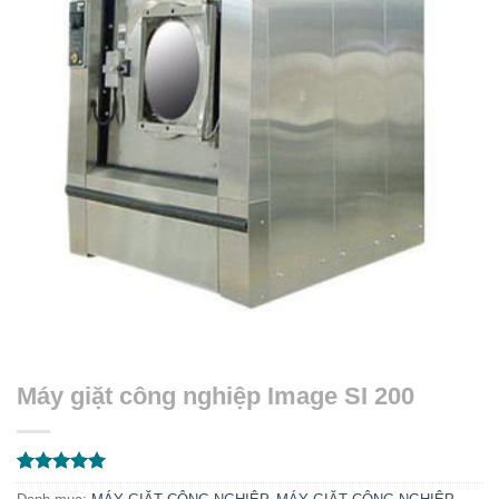
Máy giặt công nghiệp Image SI 200
5.00
1
trên 5