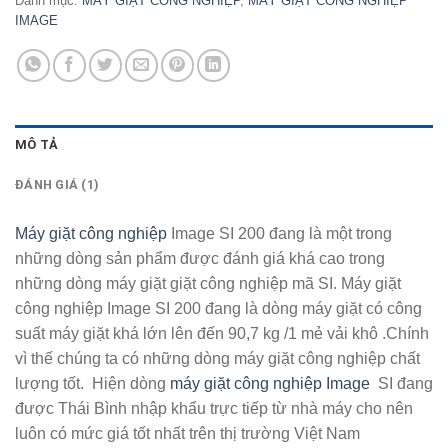
Danh mục:
MÁY GIẶT CÔNG NGHIỆP
,
MÁY GIẶT CÔNG NGHIỆP
dựa trên
đánh giá
IMAGE
MÔ TẢ
ĐÁNH GIÁ (1)
Máy giặt công nghiệp
Image SI 200 đang là một trong
những dòng sản phẩm được đánh giá khá cao trong
những dòng máy giặt giặt công nghiệp mã SI. Máy giặt
công nghiệp Image SI 200 đang là dòng máy giặt có công
suất máy giặt khá lớn lên đến 90,7 kg /1 mẻ vải khô .Chính
vì thế chúng ta có những dòng máy giặt công nghiệp chất
lượng tốt. Hiện dòng
máy giặt công nghiệp Image
SI đang
được Thái Bình nhập khẩu trực tiếp từ nhà máy cho nên
luôn có mức giá tốt nhất trên thị trường Việt Nam