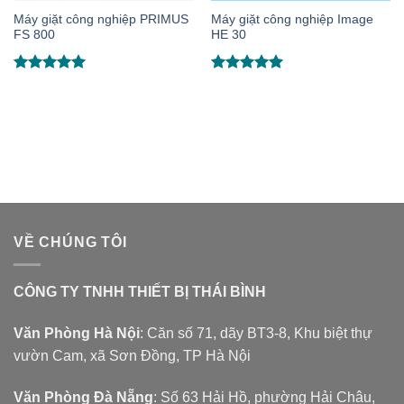
Máy giặt công nghiệp PRIMUS
Máy giặt công nghiệp Image
FS 800
HE 30
Được xếp
Được xếp
hạng
5.00
hạng
5.00
5 sao
5 sao
VỀ CHÚNG TÔI
CÔNG TY TNHH THIẾT BỊ THÁI BÌNH
Văn Phòng Hà Nội
: Căn số 71, dãy BT3-8, Khu biệt thự
vườn Cam, xã Sơn Đồng, TP Hà Nội
Văn Phòng Đà Nẵng
: Số 63 Hải Hồ, phường Hải Châu,