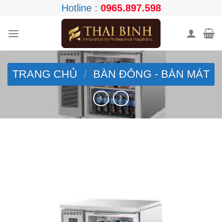
Skip
Hotline :
0965.897.598
to
content
TRANG CHỦ
/
BÀN ĐÔNG - BÀN MÁT