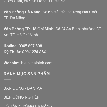
vườn Cam, xã Sơn Đồng, TP Hà Nội
Văn Phòng Đà Nẵng
: Số 63 Hải Hồ, phường Hải Châu,
TP. Đà Nẵng.
Văn Phòng TP. Hồ Chí Minh
: Số 24 An Bình, phường Dĩ
An, TP. Hồ Chí Minh.
Hotline:
0965.897.598
Kỹ Thuật:
0981.276.854
Website:
thietbithaibinh.com
DANH MỤC SẢN PHẨM
BÀN ĐÔNG - BÀN MÁT
BẾP CÔNG NGHIỆP
LÒ HẤP NƯỚNG ĐA NĂNG