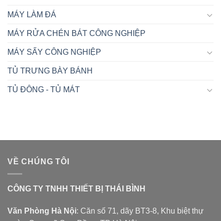
MÁY LÀM ĐÁ
MÁY RỬA CHÉN BÁT CÔNG NGHIỆP
MÁY SẤY CÔNG NGHIỆP
TỦ TRƯNG BÀY BÁNH
TỦ ĐÔNG - TỦ MÁT
VỀ CHÚNG TÔI
CÔNG TY TNHH THIẾT BỊ THÁI BÌNH
Văn Phòng Hà Nội
: Căn số 71, dãy BT3-8, Khu biệt thự