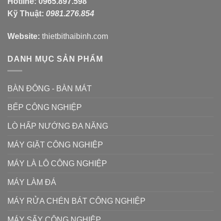
Hotline:
0965.897.598
Kỹ Thuật:
0981.276.854
Website:
thietbithaibinh.com
DANH MỤC SẢN PHẨM
BÀN ĐÔNG - BÀN MÁT
BẾP CÔNG NGHIỆP
LÒ HẤP NƯỚNG ĐA NĂNG
MÁY GIẶT CÔNG NGHIỆP
MÁY LÀ LÔ CÔNG NGHIỆP
MÁY LÀM ĐÁ
MÁY RỬA CHÉN BÁT CÔNG NGHIỆP
MÁY SẤY CÔNG NGHIỆP