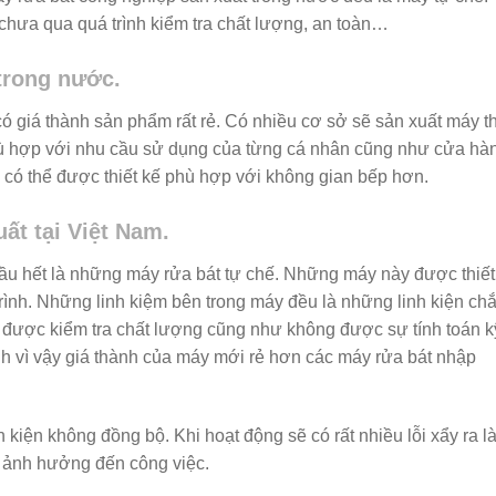
chưa qua quá trình kiểm tra chất lượng, an toàn…
trong nước.
 có giá thành sản phẩm rất rẻ. Có nhiều cơ sở sẽ sản xuất máy t
hù hợp với nhu cầu sử dụng của từng cá nhân cũng như cửa hà
 có thể được thiết kế phù hợp với không gian bếp hơn.
ất tại Việt Nam.
ầu hết là những máy rửa bát tự chế. Những máy này được thiết
rình. Những linh kiệm bên trong máy đều là những linh kiện ch
 được kiểm tra chất lượng cũng như không được sự tính toán k
h vì vậy giá thành của máy mới rẻ hơn các máy rửa bát nhập
 kiện không đồng bộ. Khi hoạt động sẽ có rất nhiều lỗi xẩy ra l
 ảnh hưởng đến công việc.