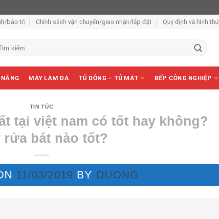
h/bảo trì
Chính sách vận chuyển/giao nhận/lắp đặt
Quy định và hình th
m
ếm:
 NĂNG
MÁY LÀM ĐÁ
TỦ ĐÔNG – TỦ MÁT
BẾP CÔNG NGHIỆP
TIN TỨC
t tại việt nam có tốt hay không?
 rửa bát nào tốt?
 ON
11/03/2019
BY
DUONG