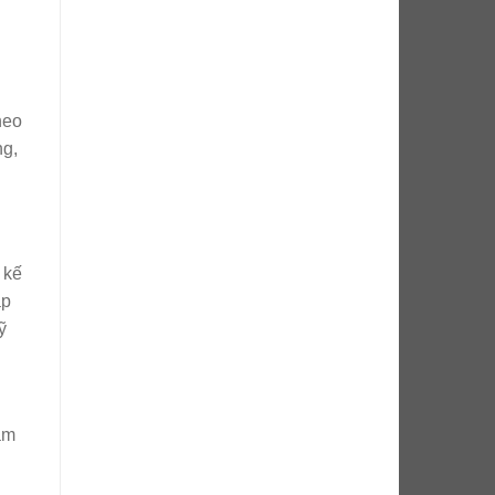
heo
ng,
 kế
ắp
ỹ
àm