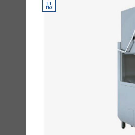
11
Th3