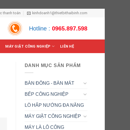
ức thanh toán
kinhdoanh1@thietbithaibinh.com
Hotline :
0965.897.598
MÁY GIẶT CÔNG NGHIỆP
LIÊN HỆ
DANH MỤC SẢN PHẨM
BÀN ĐÔNG - BÀN MÁT
BẾP CÔNG NGHIỆP
LÒ HẤP NƯỚNG ĐA NĂNG
MÁY GIẶT CÔNG NGHIỆP
MÁY LÀ LÔ CÔNG