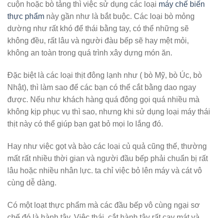
cuộn hoặc bò tảng thì việc sử dụng các loại
máy chế biến
thực phẩm
này gần như là bắt buộc. Các loại bò mỏng
dường như rất khó để thái bằng tay, có thể những sẽ
không đều, rất lâu và người đàu bếp sẽ hay mệt mỏi,
không an toàn trong quá trình xây dựng món ăn.
Đặc biệt là các loại thịt đông lạnh như ( bò Mỹ, bò Úc, bò
Nhật), thì làm sao để các bạn có thể cắt bằng dao ngay
được. Nếu như khách hàng quá đông gọi quá nhiều mà
không kịp phục vụ thì sao, nhưng khi sử dụng loại máy thái
thịt này có thể giúp bạn gạt bỏ mọi lo lắng đó.
Hay như việc gọt và bào các loại củ quả cũng thế, thường
mất rất nhiều thời gian và người đầu bếp phải chuẩn bị rất
lâu hoặc nhiều nhân lực. ta chỉ việc bỏ lên máy và cát vô
cùng dễ dàng.
Có một loạt thực phẩm mà các đầu bếp vô cùng ngại sơ
chế đó là hành tây. Việc thái, cắt hành tây rất cay mát và