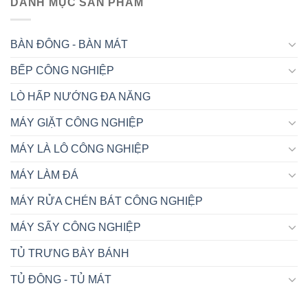
DANH MỤC SẢN PHẨM
BÀN ĐÔNG - BÀN MÁT
BẾP CÔNG NGHIỆP
LÒ HẤP NƯỚNG ĐA NĂNG
MÁY GIẶT CÔNG NGHIỆP
MÁY LÀ LÔ CÔNG NGHIỆP
MÁY LÀM ĐÁ
MÁY RỬA CHÉN BÁT CÔNG NGHIỆP
MÁY SẤY CÔNG NGHIỆP
TỦ TRƯNG BÀY BÁNH
TỦ ĐÔNG - TỦ MÁT