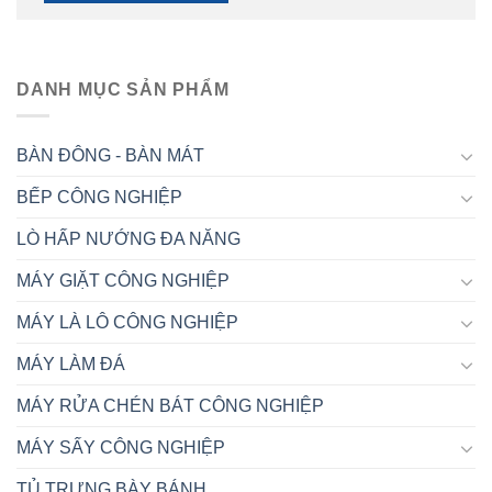
DANH MỤC SẢN PHẨM
BÀN ĐÔNG - BÀN MÁT
BẾP CÔNG NGHIỆP
LÒ HẤP NƯỚNG ĐA NĂNG
MÁY GIẶT CÔNG NGHIỆP
MÁY LÀ LÔ CÔNG NGHIỆP
MÁY LÀM ĐÁ
MÁY RỬA CHÉN BÁT CÔNG NGHIỆP
MÁY SẤY CÔNG NGHIỆP
TỦ TRƯNG BÀY BÁNH