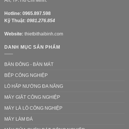
An, TP. Hồ Chí Minh.
Hotline:
0965.897.598
Kỹ Thuật:
0981.276.854
Website:
thietbithaibinh.com
DANH MỤC SẢN PHẨM
BÀN ĐÔNG - BÀN MÁT
BẾP CÔNG NGHIỆP
LÒ HẤP NƯỚNG ĐA NĂNG
MÁY GIẶT CÔNG NGHIỆP
MÁY LÀ LÔ CÔNG NGHIỆP
MÁY LÀM ĐÁ