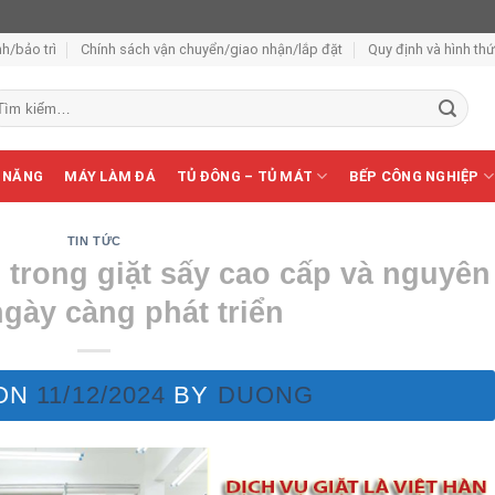
h/bảo trì
Chính sách vận chuyển/giao nhận/lắp đặt
Quy định và hình th
m
ếm:
 NĂNG
MÁY LÀM ĐÁ
TỦ ĐÔNG – TỦ MÁT
BẾP CÔNG NGHIỆP
TIN TỨC
 trong giặt sấy cao cấp và nguyên
gày càng phát triển
 ON
11/12/2024
BY
DUONG