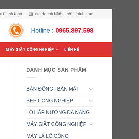
ức thanh toán
kinhdoanh1@thietbithaibinh.com
Hotline :
0965.897.598
MÁY GIẶT CÔNG NGHIỆP
LIÊN HỆ
DANH MỤC SẢN PHẨM
BÀN ĐÔNG - BÀN MÁT
BẾP CÔNG NGHIỆP
LÒ HẤP NƯỚNG ĐA NĂNG
MÁY GIẶT CÔNG NGHIỆP
MÁY LÀ LÔ CÔNG