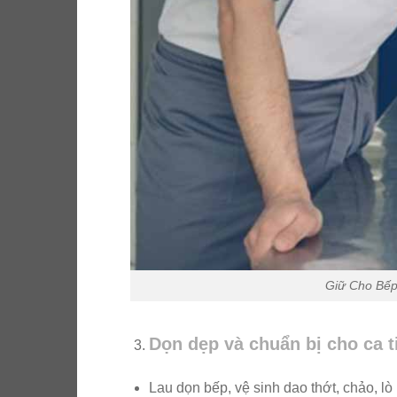
Giữ Cho Bế
Dọn dẹp và chuẩn bị cho ca t
Lau dọn bếp, vệ sinh dao thớt, chảo, 