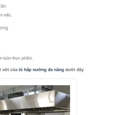
cần.
m việc.
ượng
an toàn thực phẩm.
t vời của
lò hấp nướng đa năng
dưới đây