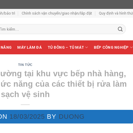
h/bảo trì
Chính sách vận chuyển/giao nhận/lắp đặt
Quy định và hình th
m
ếm:
 NĂNG
MÁY LÀM ĐÁ
TỦ ĐÔNG – TỦ MÁT
BẾP CÔNG NGHIỆP
TIN TỨC
hường tại khu vực bếp nhà hàng,
ức năng của các thiết bị rửa làm
sạch vệ sinh
ON
18/03/2025
BY
DUONG