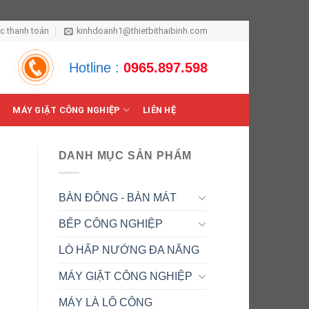
ức thanh toán
kinhdoanh1@thietbithaibinh.com
Hotline :
0965.897.598
MÁY GIẶT CÔNG NGHIỆP
LIÊN HỆ
DANH MỤC SẢN PHẨM
BÀN ĐÔNG - BÀN MÁT
BẾP CÔNG NGHIỆP
LÒ HẤP NƯỚNG ĐA NĂNG
MÁY GIẶT CÔNG NGHIỆP
MÁY LÀ LÔ CÔNG