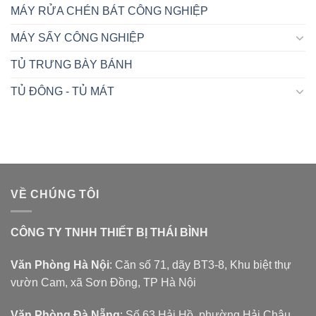
MÁY RỬA CHÉN BÁT CÔNG NGHIỆP
MÁY SẤY CÔNG NGHIỆP
TỦ TRƯNG BÀY BÁNH
TỦ ĐÔNG - TỦ MÁT
VỀ CHÚNG TÔI
CÔNG TY TNHH THIẾT BỊ THÁI BÌNH
Văn Phòng Hà Nội
: Căn số 71, dãy BT3-8, Khu biệt thự
vườn Cam, xã Sơn Đồng, TP Hà Nội
Văn Phòng Đà Nẵng
: Số 63 Hải Hồ, phường Hải Châu,