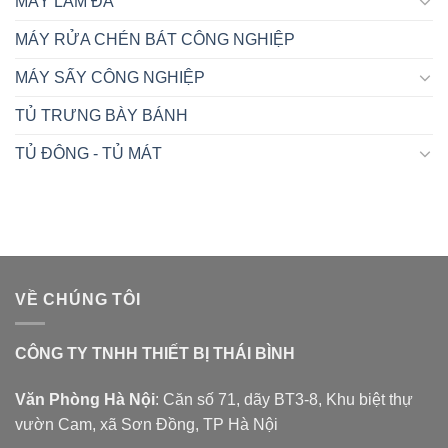
MÁY LÀM ĐÁ
MÁY RỬA CHÉN BÁT CÔNG NGHIỆP
MÁY SẤY CÔNG NGHIỆP
TỦ TRƯNG BÀY BÁNH
TỦ ĐÔNG - TỦ MÁT
VỀ CHÚNG TÔI
CÔNG TY TNHH THIẾT BỊ THÁI BÌNH
Văn Phòng Hà Nội
: Căn số 71, dãy BT3-8, Khu biệt thự
vườn Cam, xã Sơn Đồng, TP Hà Nội