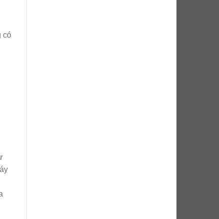
 có
ừ
háy
a