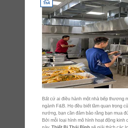
Th4
Bất cứ ai điều hành một nhà bếp thương m
ngành F&B. Họ đều biết tầm quan trọng c
nướng, bạn cần đảm bảo rằng bạn mua đún
Bởi mỗi loại hình mô hình hoạt động kinh 
này,
Thiết Bị Thái Bình
sẽ giải thích các 