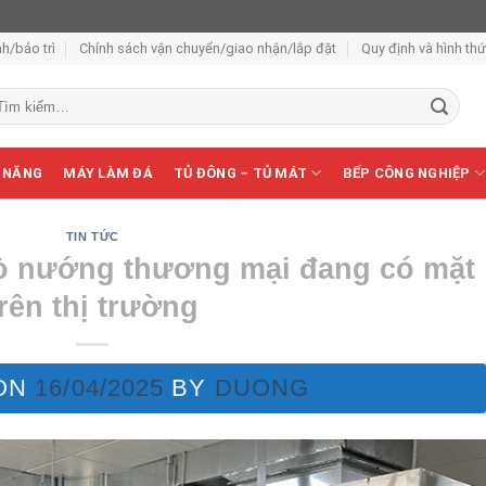
h/bảo trì
Chính sách vận chuyển/giao nhận/lắp đặt
Quy định và hình th
m
ếm:
 NĂNG
MÁY LÀM ĐÁ
TỦ ĐÔNG – TỦ MÁT
BẾP CÔNG NGHIỆP
TIN TỨC
lò nướng thương mại đang có mặt
trên thị trường
ON
16/04/2025
BY
DUONG