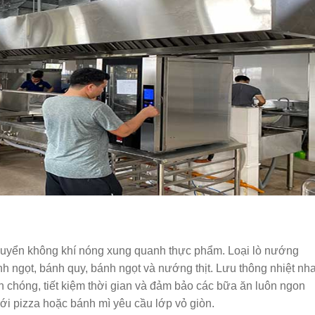
huyển không khí nóng xung quanh thực phẩm. Loại lò nướng
h ngọt, bánh quy, bánh ngọt và nướng thịt. Lưu thông nhiệt nh
h chóng, tiết kiệm thời gian và đảm bảo các bữa ăn luôn ngon
i pizza hoặc bánh mì yêu cầu lớp vỏ giòn.