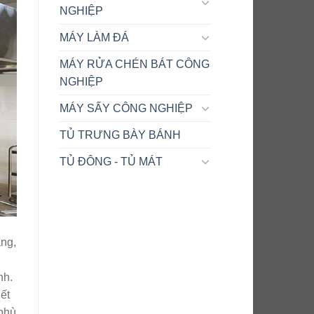
NGHIỆP
MÁY LÀM ĐÁ
MÁY RỬA CHÉN BÁT CÔNG
NGHIỆP
MÁY SẤY CÔNG NGHIỆP
TỦ TRƯNG BÀY BÁNH
TỦ ĐÔNG - TỦ MÁT
àng,
nh.
ết
 phù