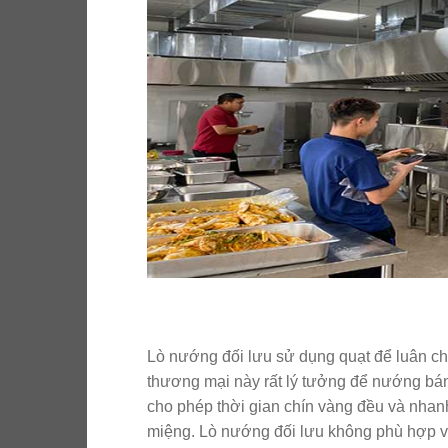
Lò nướng đối lưu sử dụng quạt để luân c
thương mại này rất lý tưởng để nướng bán
cho phép thời gian chín vàng đều và nhan
miệng. Lò nướng đối lưu không phù hợp vớ