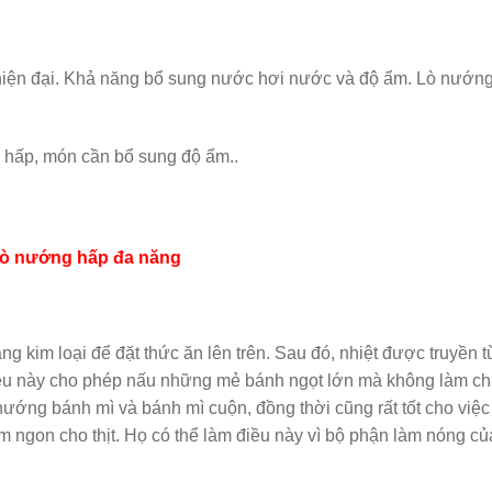
hiện đại. Khả năng bổ sung nước hơi nước và độ ẩm. Lò nướng
n hấp, món cần bổ sung độ ẩm..
lò nướng hấp đa năng
 kim loại để đặt thức ăn lên trên. Sau đó, nhiệt được truyền t
iều này cho phép nấu những mẻ bánh ngọt lớn mà không làm c
nướng bánh mì và bánh mì cuộn, đồng thời cũng rất tốt cho việc
m ngon cho thịt. Họ có thể làm điều này vì bộ phận làm nóng củ