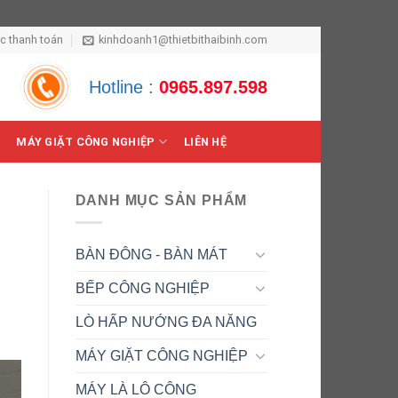
ức thanh toán
kinhdoanh1@thietbithaibinh.com
Hotline :
0965.897.598
MÁY GIẶT CÔNG NGHIỆP
LIÊN HỆ
DANH MỤC SẢN PHẨM
BÀN ĐÔNG - BÀN MÁT
BẾP CÔNG NGHIỆP
LÒ HẤP NƯỚNG ĐA NĂNG
MÁY GIẶT CÔNG NGHIỆP
MÁY LÀ LÔ CÔNG