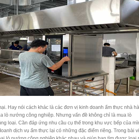
ại. Hay nói cách khác là các đơn vị kinh doanh ẩm thực nhà h
ủa lò nướng công nghiệp. Nhưng vấn đề không chỉ là mua lò
g loại. Cần đáp ứng nhu cầu cụ thể trong khu vực bếp của mì
doanh dịch vụ ẩm thực lại có những đặc điểm riêng. Trong bài vi
loại lò nướng công nghiệp khác nhau và giúp bạn tìm được loại