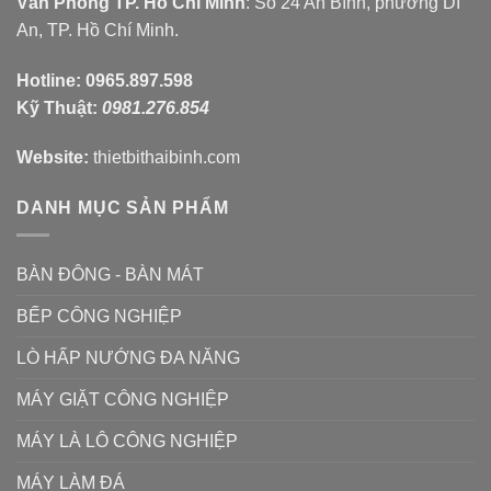
Văn Phòng TP. Hồ Chí Minh
: Số 24 An Bình, phường Dĩ
An, TP. Hồ Chí Minh.
Hotline:
0965.897.598
Kỹ Thuật:
0981.276.854
Website:
thietbithaibinh.com
DANH MỤC SẢN PHẨM
BÀN ĐÔNG - BÀN MÁT
BẾP CÔNG NGHIỆP
LÒ HẤP NƯỚNG ĐA NĂNG
MÁY GIẶT CÔNG NGHIỆP
MÁY LÀ LÔ CÔNG NGHIỆP
MÁY LÀM ĐÁ