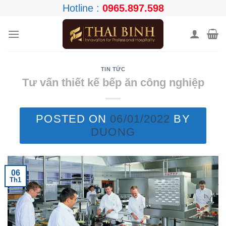
Skip
Hotline :
0965.897.598
to
content
TIN TỨC
Tư vấn thiết kế bếp ăn công nghiệp
POSTED ON
06/01/2022
BY
DUONG
06
Th1