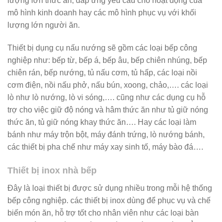
lượng lớn thức ăn, đáp ứng yêu cầu cho hoạt động của
mô hình kinh doanh hay các mô hình phục vụ với khối
lượng lớn người ăn.
Thiết bị dụng cụ nấu nướng sẽ gồm các loại bếp công
nghiệp như: bếp từ, bếp á, bếp âu, bếp chiên nhúng, bếp
chiên rán, bếp nướng, tủ nấu cơm, tủ hấp, các loại nồi
cơm điện, nồi nấu phở, nấu bún, xoong, chảo,…. các loại
lò như lò nướng, lò vi sóng,…. cũng như các dụng cụ hỗ
trợ cho việc giữ độ nóng và hâm thức ăn như tủ giữ nóng
thức ăn, tủ giữ nóng khay thức ăn…. Hay các loại làm
bánh như máy trộn bột, máy đánh trứng, lò nướng bánh,
các thiết bị pha chế như máy xay sinh tố, máy bào đá….
Thiết bị inox nhà bếp
Đây là loại thiết bị được sử dụng nhiều trong mỗi hệ thống
bếp công nghiệp. các thiết bị inox dùng để phục vụ và chế
biến món ăn, hỗ trợ tốt cho nhân viên như các loại bàn