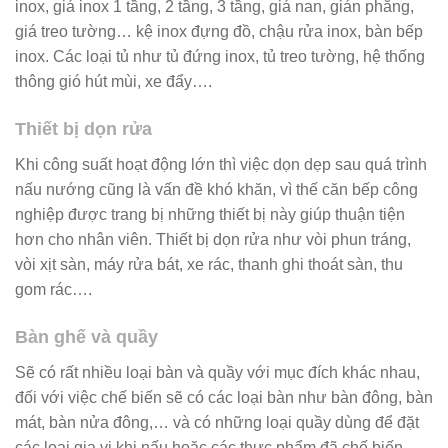
inox, giá inox 1 tầng, 2 tầng, 3 tầng, giá nan, gián phẳng,
giá treo tường… kệ inox đựng đồ, chậu rửa inox, bàn bếp
inox. Các loại tủ như tủ đứng inox, tủ treo tường, hệ thống
thông gió hút mùi, xe đẩy….
Thiết bị dọn rửa
Khi công suất hoạt động lớn thì việc dọn dẹp sau quá trình
nấu nướng cũng là vấn đề khó khăn, vì thế căn bếp công
nghiệp được trang bị những thiết bị này giúp thuận tiện
hơn cho nhân viên. Thiết bị dọn rửa như vòi phun tráng,
vòi xịt sàn, máy rửa bát, xe rác, thanh ghi thoát sàn, thu
gom rác….
Bàn ghế và quầy
Sẽ có rất nhiều loại bàn và quầy với mục đích khác nhau,
đối với việc chế biến sẽ có các loại bàn như bàn đông, bàn
mát, bàn nửa đông,… và có những loại quầy dùng để đặt
các loại gia vị khi nấu hoặc các thực phẩm đã chế biến