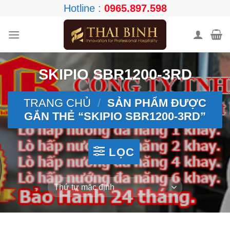
Skip
Hotline :
0965.897.598
to
content
SKIPIO SBR1200-3RD
TRANG CHỦ
/
SẢN PHẨM ĐƯỢC
GẮN THẺ “SKIPIO SBR1200-3RD”
LỌC