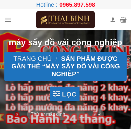
Skip
Hotline :
0965.897.598
to
content
máy sấy đồ vải công nghiệp
TRANG CHỦ
/
SẢN PHẨM ĐƯỢC
GẮN THẺ “MÁY SẤY ĐỒ VẢI CÔNG
NGHIỆP”
LỌC