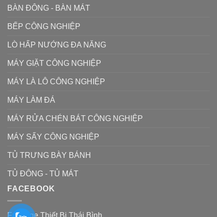
BÀN ĐÔNG - BÀN MÁT
BẾP CÔNG NGHIỆP
LÒ HẤP NƯỚNG ĐA NĂNG
MÁY GIẶT CÔNG NGHIỆP
MÁY LÀ LÔ CÔNG NGHIỆP
MÁY LÀM ĐÁ
MÁY RỬA CHÉN BÁT CÔNG NGHIỆP
MÁY SẤY CÔNG NGHIỆP
TỦ TRƯNG BÀY BÁNH
TỦ ĐÔNG - TỦ MÁT
FACEBOOK
Fanpage Thiết Bị Thái Bình