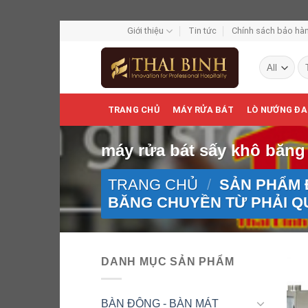
Skip
Giới thiệu
Tin tức
Chính sách bảo hàn
to
Tì
content
ki
TRANG CHỦ
MÁY RỬA BÁT
LÒ NƯỚNG ĐA
máy rửa bát sấy khô băng 
TRANG CHỦ
/
SẢN PHẨM 
BĂNG CHUYỀN TỪ PHẢI QU
DANH MỤC SẢN PHẨM
BÀN ĐÔNG - BÀN MÁT