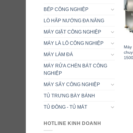
BẾP CÔNG NGHIỆP
LÒ HẤP NƯỚNG ĐA NĂNG
MÁY GIẶT CÔNG NGHIỆP
MÁY LÀ LÔ CÔNG NGHIỆP
Máy 
chuy
MÁY LÀM ĐÁ
150
MÁY RỬA CHÉN BÁT CÔNG
NGHIỆP
MÁY SẤY CÔNG NGHIỆP
TỦ TRƯNG BÀY BÁNH
TỦ ĐÔNG - TỦ MÁT
HOTLINE KINH DOANH