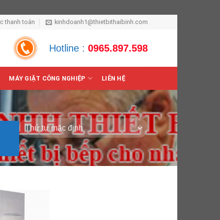
ức thanh toán
kinhdoanh1@thietbithaibinh.com
Hotline :
0965.897.598
MÁY GIẶT CÔNG NGHIỆP
LIÊN HỆ
Ô