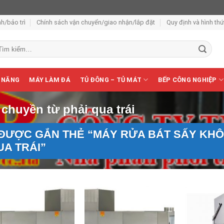
h/bảo trì
Chính sách vận chuyển/giao nhận/lắp đặt
Quy định và hình th
m
ếm:
 NĂNG
MÁY LÀM ĐÁ
TỦ ĐÔNG – TỦ MÁT
BẾP CÔNG NGHIỆP
chuyền từ phải qua trái
ĐƯỢC GẮN THẺ “MÁY RỬA BÁT SẤY KH
A TRÁI”