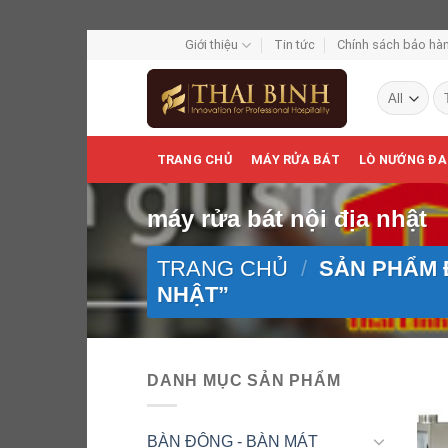
Skip
Giới thiệu
Tin tức
Chính sách bảo hàn
to
Tì
content
ki
TRANG CHỦ
MÁY RỬA BÁT
LÒ NƯỚNG ĐA
máy rửa bát nội địa nhật
TRANG CHỦ
/
SẢN PHẨM Đ
NHẬT”
DANH MỤC SẢN PHẨM
BÀN ĐÔNG - BÀN MÁT