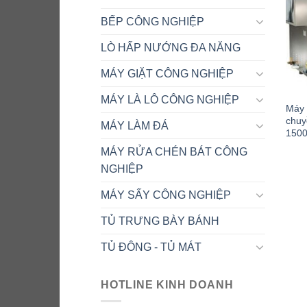
BẾP CÔNG NGHIỆP
LÒ HẤP NƯỚNG ĐA NĂNG
MÁY GIẶT CÔNG NGHIỆP
MÁY LÀ LÔ CÔNG NGHIỆP
Máy 
chuy
MÁY LÀM ĐÁ
150
MÁY RỬA CHÉN BÁT CÔNG
NGHIỆP
MÁY SẤY CÔNG NGHIỆP
TỦ TRƯNG BÀY BÁNH
TỦ ĐÔNG - TỦ MÁT
HOTLINE KINH DOANH