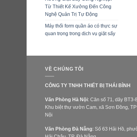
Từ Thiết Kế Xưởng Đến Công
Nghệ Quản Trị Tự Động
Máy thổi form quần áo có thực sự
quan trọng trong dịch vụ giặt sấy
VỀ CHÚNG TÔI
CÔNG TY TNHH THIẾT BỊ THÁI BÌNH
Văn Phòng Hà Nội
: Căn số 71, dãy BT3-8
Khu biệt thự vườn Cam, xã Sơn Đồng, T
Nội
Văn Phòng Đà Nẵng
: Số 63 Hải Hồ, ph
Hải Châu, TP. Đà Nẵng.