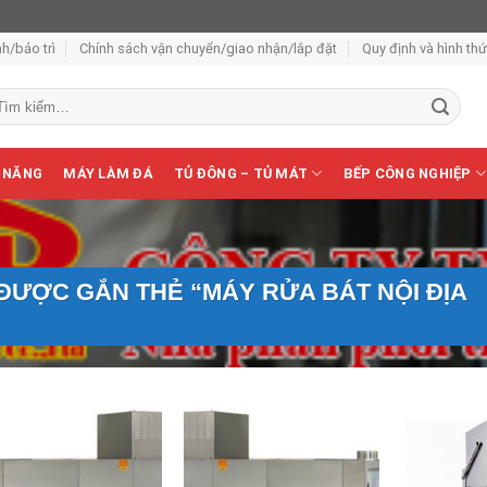
h/bảo trì
Chính sách vận chuyển/giao nhận/lắp đặt
Quy định và hình th
m
ếm:
 NĂNG
MÁY LÀM ĐÁ
TỦ ĐÔNG – TỦ MÁT
BẾP CÔNG NGHIỆP
ƯỢC GẮN THẺ “MÁY RỬA BÁT NỘI ĐỊA