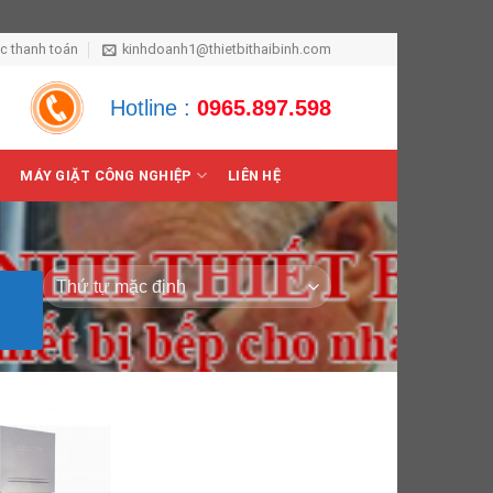
ức thanh toán
kinhdoanh1@thietbithaibinh.com
Hotline :
0965.897.598
MÁY GIẶT CÔNG NGHIỆP
LIÊN HỆ