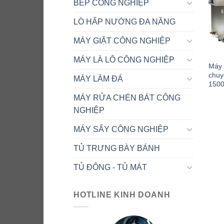
BẾP CÔNG NGHIỆP
LÒ HẤP NƯỚNG ĐA NĂNG
MÁY GIẶT CÔNG NGHIỆP
MÁY LÀ LÔ CÔNG NGHIỆP
Máy 
chuy
MÁY LÀM ĐÁ
150
MÁY RỬA CHÉN BÁT CÔNG
NGHIỆP
MÁY SẤY CÔNG NGHIỆP
TỦ TRƯNG BÀY BÁNH
TỦ ĐÔNG - TỦ MÁT
HOTLINE KINH DOANH