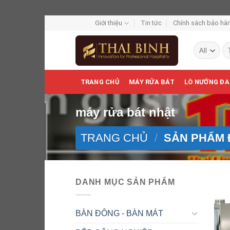
Skip
Giới thiệu
Tin tức
Chính sách bảo hàn
to
Tì
content
ki
TRANG CHỦ
MÁY RỬA BÁT
LÒ NƯỚNG ĐA
máy rửa bát nhật
TRANG CHỦ
/
SẢN PHẨM 
DANH MỤC SẢN PHẨM
BÀN ĐÔNG - BÀN MÁT