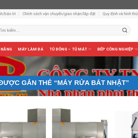
h/bảo trì
Chính sách vận chuyển/giao nhận/lắp đặt
Quy định và hình th
m
ếm:
 NĂNG
MÁY LÀM ĐÁ
TỦ ĐÔNG – TỦ MÁT
BẾP CÔNG NGHIỆP
ĐƯỢC GẮN THẺ “MÁY RỬA BÁT NHẬT”