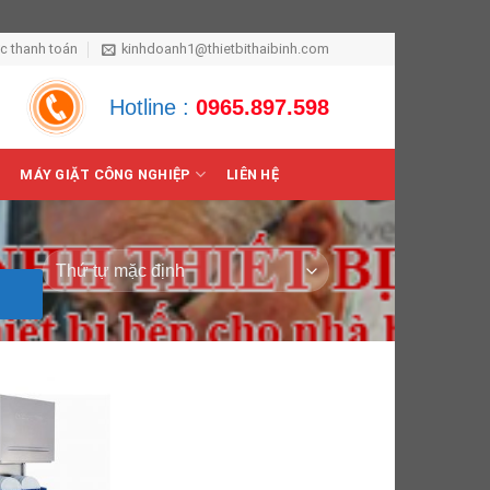
ức thanh toán
kinhdoanh1@thietbithaibinh.com
Hotline :
0965.897.598
MÁY GIẶT CÔNG NGHIỆP
LIÊN HỆ