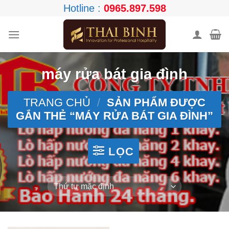
Skip
Hotline :
0965.897.598
to
content
máy rửa bát gia đình
TRANG CHỦ
/
SẢN PHẨM ĐƯỢC
GẮN THẺ “MÁY RỬA BÁT GIA ĐÌNH”
LỌC