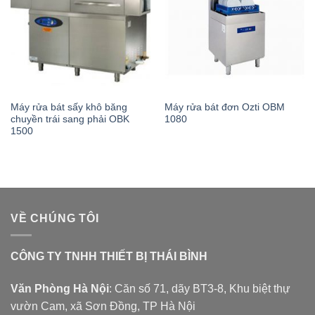
Máy rửa bát sấy khô băng
Máy rửa bát đơn Ozti OBM
chuyền trái sang phải OBK
1080
1500
VỀ CHÚNG TÔI
CÔNG TY TNHH THIẾT BỊ THÁI BÌNH
Văn Phòng Hà Nội
: Căn số 71, dãy BT3-8, Khu biệt thự
vườn Cam, xã Sơn Đồng, TP Hà Nội