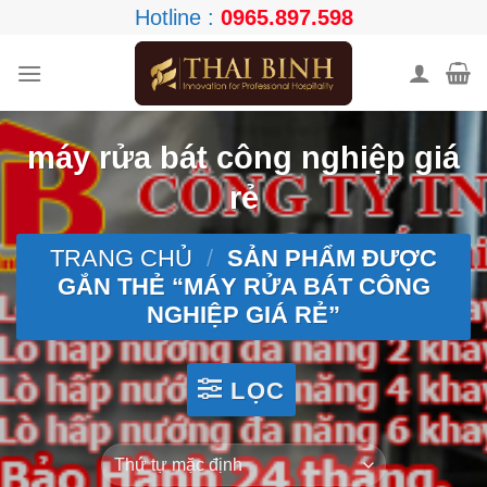
Skip
Hotline :
0965.897.598
to
content
máy rửa bát công nghiệp giá
rẻ
TRANG CHỦ
/
SẢN PHẨM ĐƯỢC
GẮN THẺ “MÁY RỬA BÁT CÔNG
NGHIỆP GIÁ RẺ”
LỌC