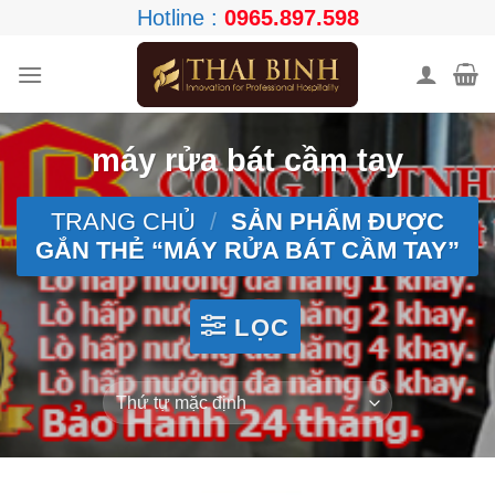
Skip
Hotline :
0965.897.598
to
content
máy rửa bát cầm tay
TRANG CHỦ
/
SẢN PHẨM ĐƯỢC
GẮN THẺ “MÁY RỬA BÁT CẦM TAY”
LỌC