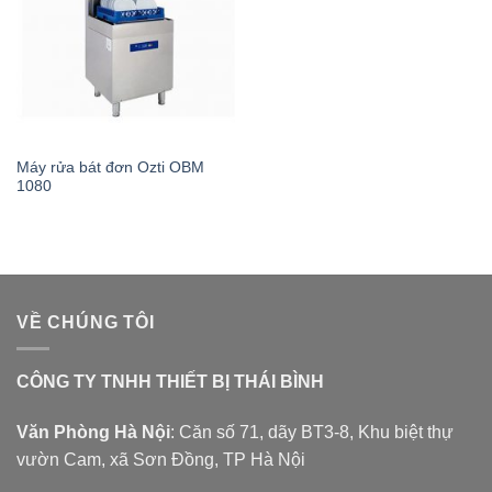
Máy rửa bát đơn Ozti OBM
1080
VỀ CHÚNG TÔI
CÔNG TY TNHH THIẾT BỊ THÁI BÌNH
Văn Phòng Hà Nội
: Căn số 71, dãy BT3-8, Khu biệt thự
vườn Cam, xã Sơn Đồng, TP Hà Nội