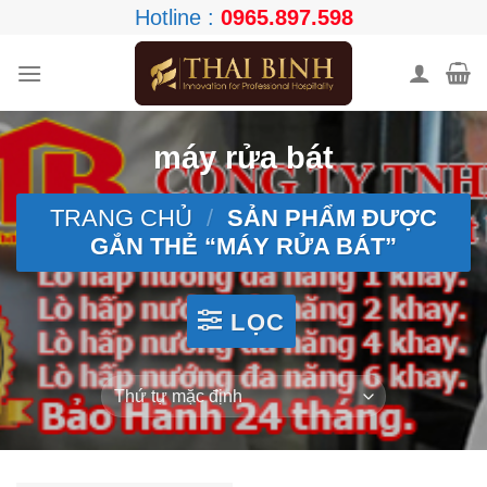
Skip
Hotline :
0965.897.598
to
content
máy rửa bát
TRANG CHỦ
/
SẢN PHẨM ĐƯỢC
GẮN THẺ “MÁY RỬA BÁT”
LỌC