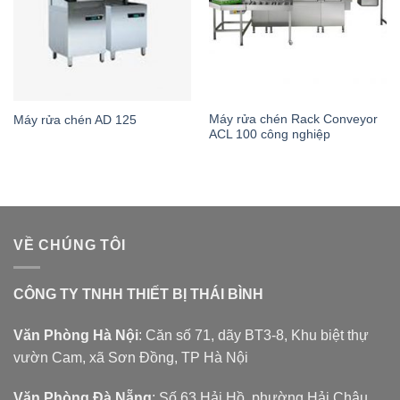
Máy rửa chén Rack Conveyor
Máy rửa chén AD 125
ACL 100 công nghiệp
VỀ CHÚNG TÔI
CÔNG TY TNHH THIẾT BỊ THÁI BÌNH
Văn Phòng Hà Nội
: Căn số 71, dãy BT3-8, Khu biệt thự
vườn Cam, xã Sơn Đồng, TP Hà Nội
Văn Phòng Đà Nẵng
: Số 63 Hải Hồ, phường Hải Châu,