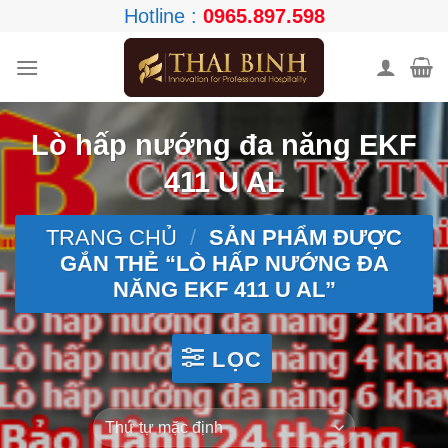
Skip
Hotline :
0965.897.598
to
content
Lò hấp nướng đa năng EKF
411 U AL
TRANG CHỦ
/
SẢN PHẨM ĐƯỢC
GẮN THẺ “LÒ HẤP NƯỚNG ĐA
NĂNG EKF 411 U AL”
LỌC