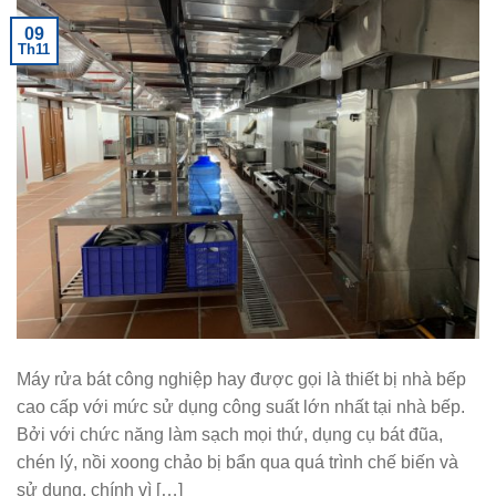
09
Th11
Máy rửa bát công nghiệp hay được gọi là thiết bị nhà bếp
cao cấp với mức sử dụng công suất lớn nhất tại nhà bếp.
Bởi với chức năng làm sạch mọi thứ, dụng cụ bát đũa,
chén lý, nồi xoong chảo bị bẩn qua quá trình chế biến và
sử dụng, chính vì […]