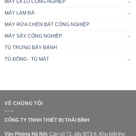
MÁY LÀ LÔ CÔNG NGHIỆP
MÁY LÀM ĐÁ
MÁY RỬA CHÉN BÁT CÔNG NGHIỆP
MÁY SẤY CÔNG NGHIỆP
TỦ TRƯNG BÀY BÁNH
TỦ ĐÔNG - TỦ MÁT
VỀ CHÚNG TÔI
CÔNG TY TNHH THIẾT BỊ THÁI BÌNH
Văn Phòng Hà Nội
: Căn số 71, dãy BT3-8, Khu biệt thự