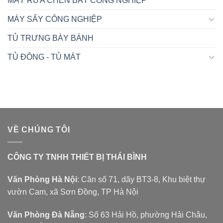
MÁY RỬA CHÉN BÁT CÔNG NGHIỆP
MÁY SẤY CÔNG NGHIỆP
TỦ TRƯNG BÀY BÁNH
TỦ ĐÔNG - TỦ MÁT
VỀ CHÚNG TÔI
CÔNG TY TNHH THIẾT BỊ THÁI BÌNH
Văn Phòng Hà Nội
: Căn số 71, dãy BT3-8, Khu biệt thự
vườn Cam, xã Sơn Đồng, TP Hà Nội
Văn Phòng Đà Nẵng
: Số 63 Hải Hồ, phường Hải Châu,