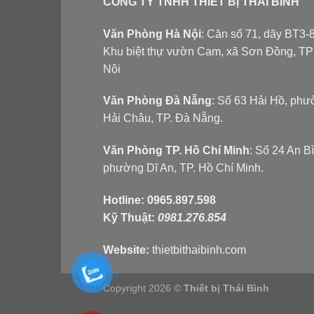
CÔNG TY TNHH THIẾT BỊ THÁI BÌNH
Văn Phòng Hà Nội
: Căn số 71, dãy BT3-8
Khu biệt thự vườn Cam, xã Sơn Đồng, T
Nội
Văn Phòng Đà Nẵng
: Số 63 Hải Hồ, ph
Hải Châu, TP. Đà Nẵng.
Văn Phòng TP. Hồ Chí Minh
: Số 24 An B
phường Dĩ An, TP. Hồ Chí Minh.
Hotline:
0965.897.598
Kỹ Thuật:
0981.276.854
Website:
thietbithaibinh.com
Copyright 2026 ©
Thiết bị Thái Bình