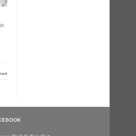
nh
ment
CEBOOK