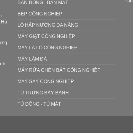
Fan
BÀN ĐÔNG - BÀN MÁT
BẾP CÔNG NGHIỆP
,
P Hà
LÒ HẤP NƯỚNG ĐA NĂNG
MÁY GIẶT CÔNG NGHIỆP
ường
MÁY LÀ LÔ CÔNG NGHIỆP
MÁY LÀM ĐÁ
ình,
MÁY RỬA CHÉN BÁT CÔNG NGHIỆP
MÁY SẤY CÔNG NGHIỆP
TỦ TRƯNG BÀY BÁNH
TỦ ĐÔNG - TỦ MÁT