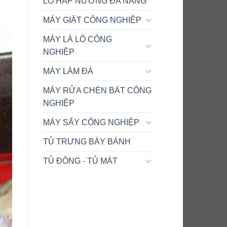
LÒ HẤP NƯỚNG ĐA NĂNG
MÁY GIẶT CÔNG NGHIỆP
MÁY LÀ LÔ CÔNG
NGHIỆP
MÁY LÀM ĐÁ
MÁY RỬA CHÉN BÁT CÔNG
NGHIỆP
MÁY SẤY CÔNG NGHIỆP
TỦ TRƯNG BÀY BÁNH
TỦ ĐÔNG - TỦ MÁT