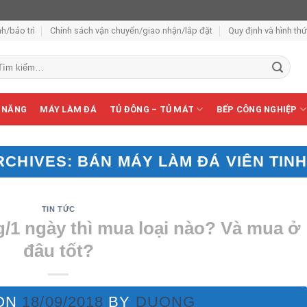
h/bảo trì
Chính sách vận chuyển/giao nhận/lắp đặt
Quy định và hình th
m
ếm:
 NĂNG
MÁY LÀM ĐÁ
TỦ ĐÔNG – TỦ MÁT
BẾP CÔNG NGHIỆP
RCHIVES:
BÁN MÁY LÀM ĐÁ VIÊN TINH
TIN TỨC
g/1 ngày thì mua loại nào? Và mua ở
đâu tốt?
ON
18/09/2018
BY
DUONG