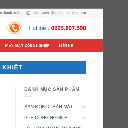
ức thanh toán
kinhdoanh1@thietbithaibinh.com
Hotline :
0965.897.598
MÁY GIẶT CÔNG NGHIỆP
LIÊN HỆ
 KHIẾT
DANH MỤC SẢN PHẨM
BÀN ĐÔNG - BÀN MÁT
BẾP CÔNG NGHIỆP