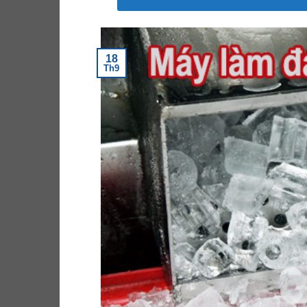
18
Th9