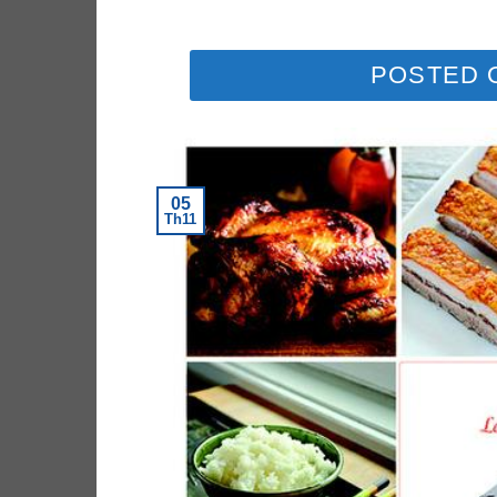
POSTED
05
Th11