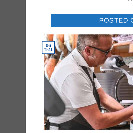
POSTED
06
Th11