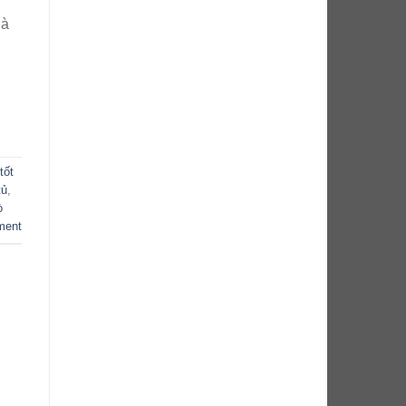
là
tốt
tủ
,
ò
ment