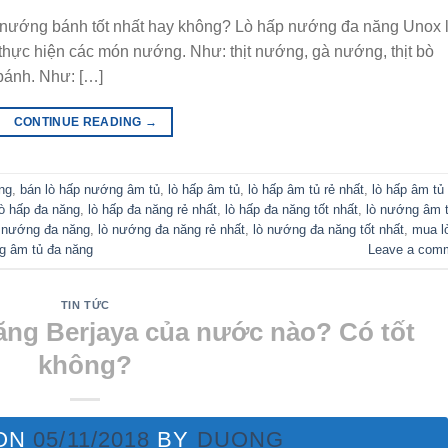
 nướng bánh tốt nhất hay không? Lò hấp nướng đa năng Unox 
 thực hiện các món nướng. Như: thịt nướng, gà nướng, thịt bò
bánh. Như: […]
CONTINUE READING
→
ng
,
bán lò hấp nướng âm tủ
,
lò hấp âm tủ
,
lò hấp âm tủ rẻ nhất
,
lò hấp âm tủ 
lò hấp đa năng
,
lò hấp đa năng rẻ nhất
,
lò hấp đa năng tốt nhất
,
lò nướng âm 
 nướng đa năng
,
lò nướng đa năng rẻ nhất
,
lò nướng đa năng tốt nhất
,
mua l
g âm tủ đa năng
Leave a com
TIN TỨC
ng Berjaya của nước nào? Có tốt
không?
 ON
05/11/2018
BY
DUONG