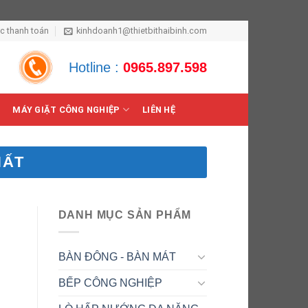
ức thanh toán
kinhdoanh1@thietbithaibinh.com
Hotline :
0965.897.598
MÁY GIẶT CÔNG NGHIỆP
LIÊN HỆ
HẤT
DANH MỤC SẢN PHẨM
BÀN ĐÔNG - BÀN MÁT
BẾP CÔNG NGHIỆP