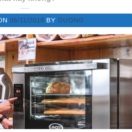
 ON
06/11/2018
BY
DUONG