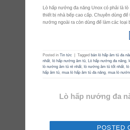
Lò hấp nướng đa năng Unox có phải là lò
thiết bị nhà bếp cao cấp. Chuyên dùng để
nướng ngoài ra còn dùng để làm các loại 
Posted in
Tin tức
|
Tagged
bán lò hấp âm tủ đa nă
nhất
,
lò hấp nướng âm tủ
,
Lò hấp nướng đa năng
,
lò nướng âm tủ rẻ nhất
,
lò nướng âm tủ tốt nhất
,
lò
hấp âm tủ
,
mua lò hấp âm tủ đa năng
,
mua lò nướn
Lò hấp nướng đa nă
POSTED