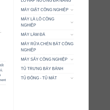
LÒ HẤP NƯỚNG ĐA NĂNG
MÁY GIẶT CÔNG NGHIỆP
MÁY LÀ LÔ CÔNG
NGHIỆP
.
MÁY LÀM ĐÁ
MÁY RỬA CHÉN BÁT CÔNG
NGHIỆP
MÁY SẤY CÔNG NGHIỆP
tốt
TỦ TRƯNG BÀY BÁNH
tủ
,
ò
TỦ ĐÔNG - TỦ MÁT
ment