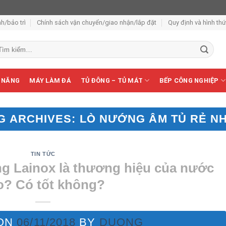
h/bảo trì
Chính sách vận chuyển/giao nhận/lắp đặt
Quy định và hình th
m
ếm:
 NĂNG
MÁY LÀM ĐÁ
TỦ ĐÔNG – TỦ MÁT
BẾP CÔNG NGHIỆP
G ARCHIVES:
LÒ NƯỚNG ÂM TỦ RẺ N
TIN TỨC
g Lainox là thương hiệu của nước
o? Có tốt không?
 ON
06/11/2018
BY
DUONG