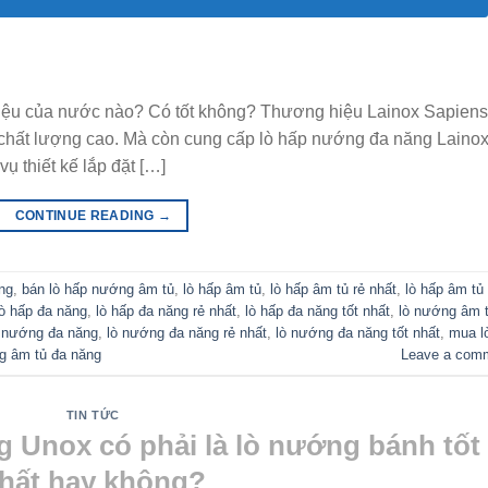
hiệu của nước nào? Có tốt không? Thương hiệu Lainox Sapiens
hất lượng cao. Mà còn cung cấp lò hấp nướng đa năng Lainox
ụ thiết kế lắp đặt […]
CONTINUE READING
→
ng
,
bán lò hấp nướng âm tủ
,
lò hấp âm tủ
,
lò hấp âm tủ rẻ nhất
,
lò hấp âm tủ 
lò hấp đa năng
,
lò hấp đa năng rẻ nhất
,
lò hấp đa năng tốt nhất
,
lò nướng âm 
 nướng đa năng
,
lò nướng đa năng rẻ nhất
,
lò nướng đa năng tốt nhất
,
mua l
g âm tủ đa năng
Leave a com
TIN TỨC
 Unox có phải là lò nướng bánh tốt
hất hay không?