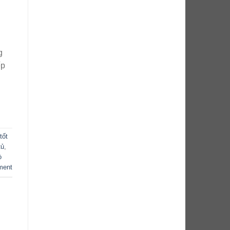
g
ếp
tốt
tủ
,
ò
ment