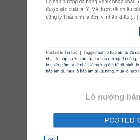
Lò hấp nướng đa năng Venix nhập khẩu Ý 
được sản xuất tại Ý. Và được rất nhiều cô
công ty Thái bình là đơn vị nhập khẩu […]
Posted in
Tin tức
|
Tagged
bán lò hấp âm tủ đa nă
nhất
,
lò hấp nướng âm tủ
,
Lò hấp nướng đa năng
,
lò nướng âm tủ rẻ nhất
,
lò nướng âm tủ tốt nhất
,
lò
hấp âm tủ
,
mua lò hấp âm tủ đa năng
,
mua lò nướn
Lò nướng bánh
POSTED