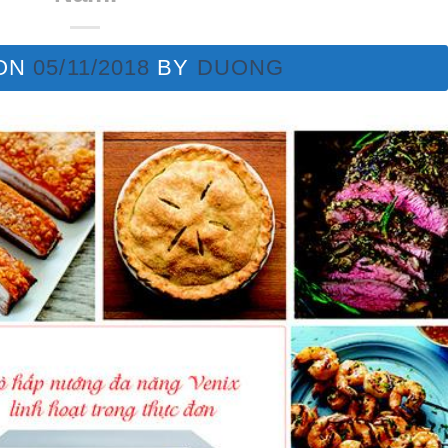
 ON
05/11/2018
BY
DUONG