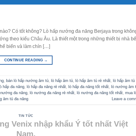
nào? Có tốt không? Lò hấp nướng đa năng Berjaya trong khôn
ng theo kiểu Châu Âu. Là thiết một trong những thiết bị nhà b
hế biến và làm chín […]
CONTINUE READING
→
ng
,
bán lò hấp nướng âm tủ
,
lò hấp âm tủ
,
lò hấp âm tủ rẻ nhất
,
lò hấp âm tủ 
lò hấp đa năng
,
lò hấp đa năng rẻ nhất
,
lò hấp đa năng tốt nhất
,
lò nướng âm 
 nướng đa năng
,
lò nướng đa năng rẻ nhất
,
lò nướng đa năng tốt nhất
,
mua l
g âm tủ đa năng
Leave a com
TIN TỨC
g Venix nhập khẩu Ý tốt nhất Việt
Nam.