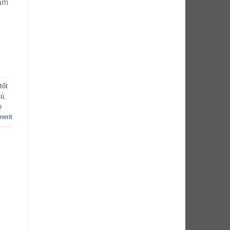
hẩm
tốt
tủ
,
ò
ment