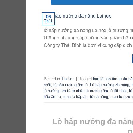
06
Th11
lò hấp nướng đa năng Lainox là thương 
không chỉ cung cấp những sản phẩm bếp c
Công ty Thái Bình là đơn vị cung cấp dịch v
Posted in
Tin tức
|
Tagged
bán lò hấp âm tủ đa nă
nhất
,
lò hấp nướng âm tủ
,
Lò hấp nướng đa năng
,
lò nướng âm tủ rẻ nhất
,
lò nướng âm tủ tốt nhất
,
lò
hấp âm tủ
,
mua lò hấp âm tủ đa năng
,
mua lò nướn
Lò hấp nướng đa năng
n