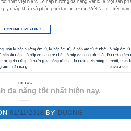
tốt nhất Việt Nam. Lò hấp nướng đa năng Venix là một sản p
ng ty nhập khẩu và phân phối tại thị trường Việt Nam. Hiện nay
CONTINUE READING
→
ng
,
bán lò hấp nướng âm tủ
,
lò hấp âm tủ
,
lò hấp âm tủ rẻ nhất
,
lò hấp âm tủ 
lò hấp đa năng
,
lò hấp đa năng rẻ nhất
,
lò hấp đa năng tốt nhất
,
lò nướng âm 
 nướng đa năng
,
lò nướng đa năng rẻ nhất
,
lò nướng đa năng tốt nhất
,
mua l
g âm tủ đa năng
Leave a com
TIN TỨC
 đa năng tốt nhất hiện nay.
 ON
01/11/2018
BY
DUONG