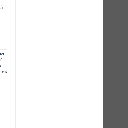
là
tốt
tủ
,
ò
ment