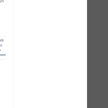
hẩm
tốt
tủ
,
ò
ment