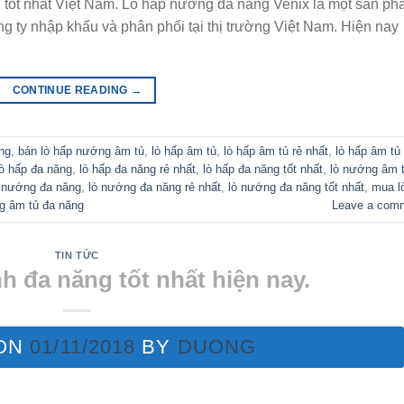
tốt nhất Việt Nam. Lò hấp nướng đa năng Venix là một sản p
ng ty nhập khẩu và phân phối tại thị trường Việt Nam. Hiện nay
CONTINUE READING
→
ng
,
bán lò hấp nướng âm tủ
,
lò hấp âm tủ
,
lò hấp âm tủ rẻ nhất
,
lò hấp âm tủ 
lò hấp đa năng
,
lò hấp đa năng rẻ nhất
,
lò hấp đa năng tốt nhất
,
lò nướng âm 
 nướng đa năng
,
lò nướng đa năng rẻ nhất
,
lò nướng đa năng tốt nhất
,
mua l
g âm tủ đa năng
Leave a com
TIN TỨC
 đa năng tốt nhất hiện nay.
 ON
01/11/2018
BY
DUONG