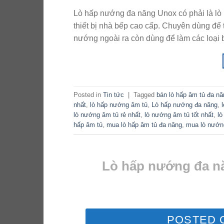
Lò hấp nướng đa năng Unox có phải là lò
thiết bị nhà bếp cao cấp. Chuyên dùng để
nướng ngoài ra còn dùng để làm các loại 
Posted in
Tin tức
|
Tagged
bán lò hấp âm tủ đa nă
nhất
,
lò hấp nướng âm tủ
,
Lò hấp nướng đa năng
,
lò nướng âm tủ rẻ nhất
,
lò nướng âm tủ tốt nhất
,
lò
hấp âm tủ
,
mua lò hấp âm tủ đa năng
,
mua lò nướn
Lò hấp nướng đa nă
POSTED