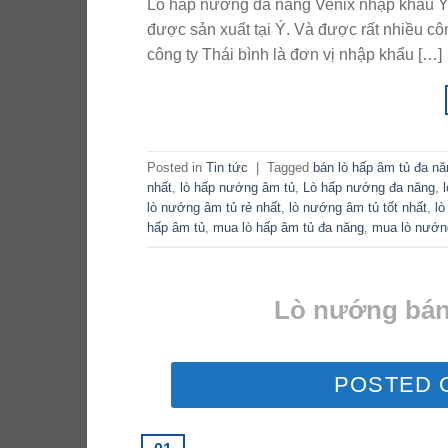
Lò hấp nướng đa năng Venix nhập khẩu Ý 
được sản xuất tại Ý. Và được rất nhiều cô
công ty Thái bình là đơn vị nhập khẩu […]
Posted in
Tin tức
|
Tagged
bán lò hấp âm tủ đa nă
nhất
,
lò hấp nướng âm tủ
,
Lò hấp nướng đa năng
,
lò nướng âm tủ rẻ nhất
,
lò nướng âm tủ tốt nhất
,
lò
hấp âm tủ
,
mua lò hấp âm tủ đa năng
,
mua lò nướn
Lò nướng bánh
POSTED