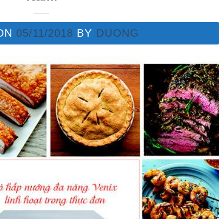
 ON
05/11/2018
BY
DUONG