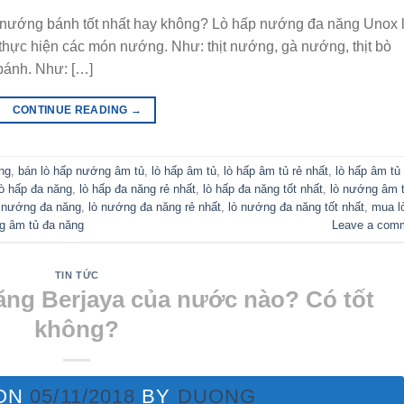
 nướng bánh tốt nhất hay không? Lò hấp nướng đa năng Unox 
 thực hiện các món nướng. Như: thịt nướng, gà nướng, thịt bò
bánh. Như: […]
CONTINUE READING
→
ng
,
bán lò hấp nướng âm tủ
,
lò hấp âm tủ
,
lò hấp âm tủ rẻ nhất
,
lò hấp âm tủ 
lò hấp đa năng
,
lò hấp đa năng rẻ nhất
,
lò hấp đa năng tốt nhất
,
lò nướng âm 
 nướng đa năng
,
lò nướng đa năng rẻ nhất
,
lò nướng đa năng tốt nhất
,
mua l
g âm tủ đa năng
Leave a com
TIN TỨC
ng Berjaya của nước nào? Có tốt
không?
 ON
05/11/2018
BY
DUONG