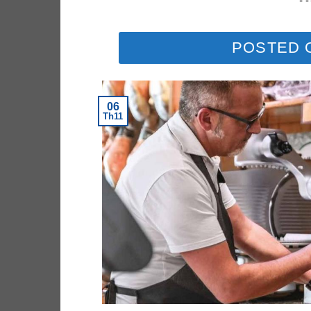
POSTED
06
Th11