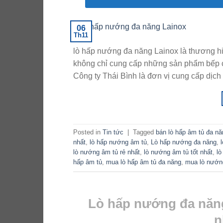
06
Th11
lò hấp nướng đa năng Lainox là thương 
không chỉ cung cấp những sản phẩm bếp c
Công ty Thái Bình là đơn vị cung cấp dịch v
Posted in
Tin tức
|
Tagged
bán lò hấp âm tủ đa nă
nhất
,
lò hấp nướng âm tủ
,
Lò hấp nướng đa năng
,
lò nướng âm tủ rẻ nhất
,
lò nướng âm tủ tốt nhất
,
lò
hấp âm tủ
,
mua lò hấp âm tủ đa năng
,
mua lò nướn
Lò hấp nướng đa năng
n