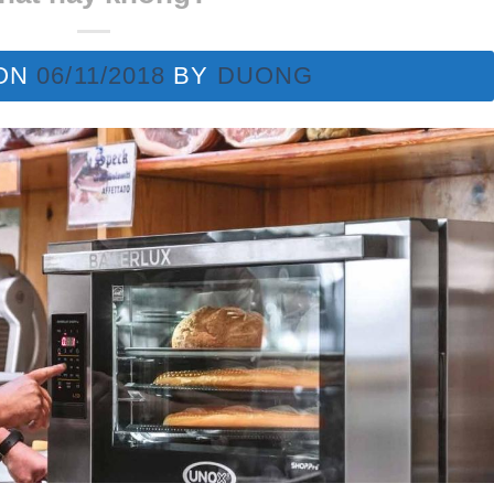
 ON
06/11/2018
BY
DUONG