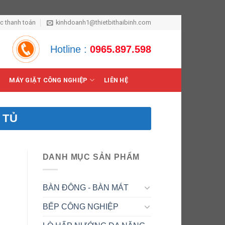
ức thanh toán
kinhdoanh1@thietbithaibinh.com
Hotline :
0965.897.598
MÁY GIẶT CÔNG NGHIỆP
LIÊN HỆ
 TỦ
DANH MỤC SẢN PHẨM
BÀN ĐÔNG - BÀN MÁT
BẾP CÔNG NGHIỆP