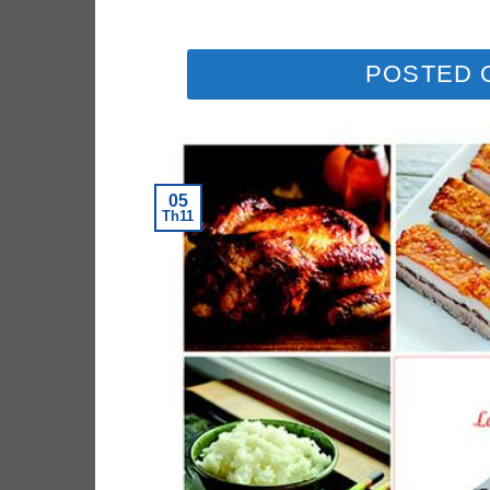
POSTED
05
Th11