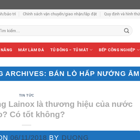
h/bảo trì
Chính sách vận chuyển/giao nhận/lắp đặt
Quy định và hình th
m
ếm:
 NĂNG
MÁY LÀM ĐÁ
TỦ ĐÔNG – TỦ MÁT
BẾP CÔNG NGHIỆP
G ARCHIVES:
BÁN LÒ HẤP NƯỚNG ÂM
TIN TỨC
g Lainox là thương hiệu của nước
o? Có tốt không?
 ON
06/11/2018
BY
DUONG