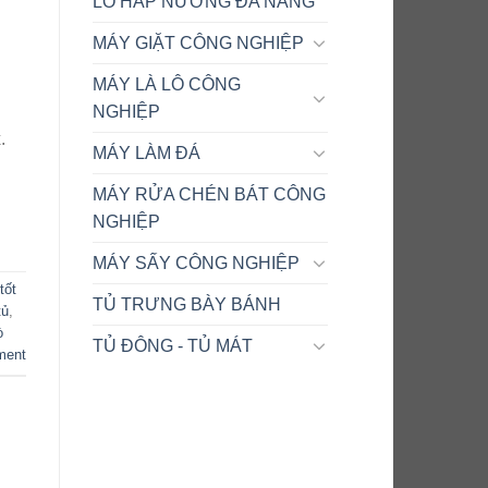
LÒ HẤP NƯỚNG ĐA NĂNG
MÁY GIẶT CÔNG NGHIỆP
MÁY LÀ LÔ CÔNG
NGHIỆP
.
MÁY LÀM ĐÁ
MÁY RỬA CHÉN BÁT CÔNG
NGHIỆP
MÁY SẤY CÔNG NGHIỆP
tốt
TỦ TRƯNG BÀY BÁNH
tủ
,
ò
TỦ ĐÔNG - TỦ MÁT
ment