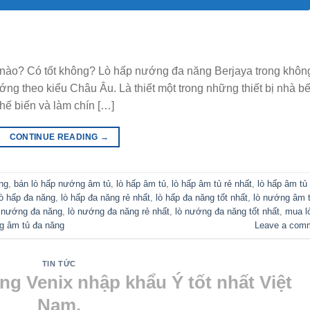
nào? Có tốt không? Lò hấp nướng đa năng Berjaya trong khôn
ng theo kiểu Châu Âu. Là thiết một trong những thiết bị nhà b
hế biến và làm chín […]
CONTINUE READING
→
ng
,
bán lò hấp nướng âm tủ
,
lò hấp âm tủ
,
lò hấp âm tủ rẻ nhất
,
lò hấp âm tủ 
lò hấp đa năng
,
lò hấp đa năng rẻ nhất
,
lò hấp đa năng tốt nhất
,
lò nướng âm 
 nướng đa năng
,
lò nướng đa năng rẻ nhất
,
lò nướng đa năng tốt nhất
,
mua l
g âm tủ đa năng
Leave a com
TIN TỨC
g Venix nhập khẩu Ý tốt nhất Việt
Nam.