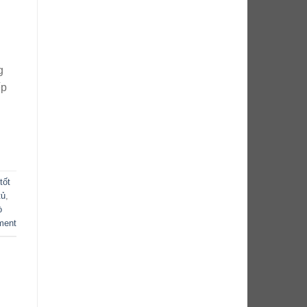
g
ếp
tốt
tủ
,
ò
ment