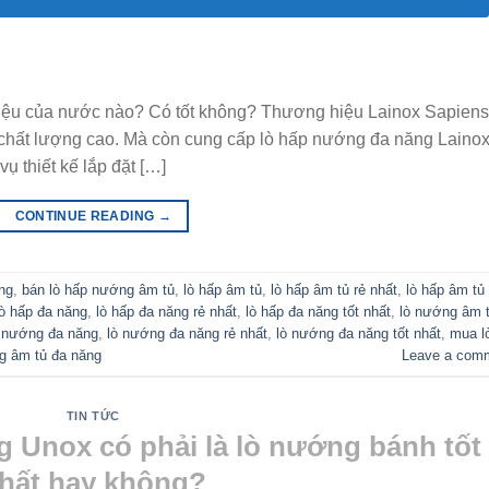
hiệu của nước nào? Có tốt không? Thương hiệu Lainox Sapiens
hất lượng cao. Mà còn cung cấp lò hấp nướng đa năng Lainox
ụ thiết kế lắp đặt […]
CONTINUE READING
→
ng
,
bán lò hấp nướng âm tủ
,
lò hấp âm tủ
,
lò hấp âm tủ rẻ nhất
,
lò hấp âm tủ 
lò hấp đa năng
,
lò hấp đa năng rẻ nhất
,
lò hấp đa năng tốt nhất
,
lò nướng âm 
 nướng đa năng
,
lò nướng đa năng rẻ nhất
,
lò nướng đa năng tốt nhất
,
mua l
g âm tủ đa năng
Leave a com
TIN TỨC
 Unox có phải là lò nướng bánh tốt
hất hay không?