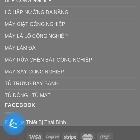
BẾP CÔNG NGHIỆP
LÒ HẤP NƯỚNG ĐA NĂNG
MÁY GIẶT CÔNG NGHIỆP
MÁY LÀ LÔ CÔNG NGHIỆP
MÁY LÀM ĐÁ
MÁY RỬA CHÉN BÁT CÔNG NGHIỆP
MÁY SẤY CÔNG NGHIỆP
TỦ TRƯNG BÀY BÁNH
TỦ ĐÔNG - TỦ MÁT
FACEBOOK
Fanpage Thiết Bị Thái Bình