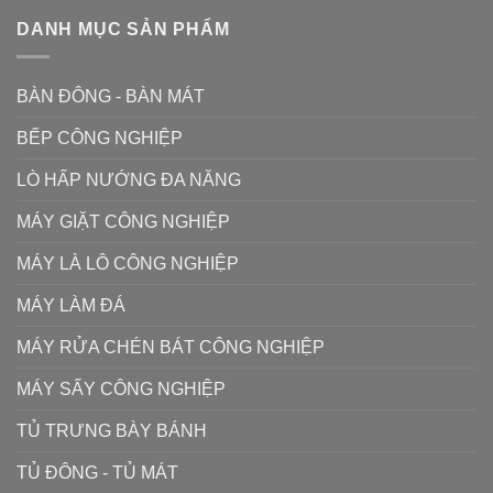
DANH MỤC SẢN PHẨM
BÀN ĐÔNG - BÀN MÁT
BẾP CÔNG NGHIỆP
LÒ HẤP NƯỚNG ĐA NĂNG
MÁY GIẶT CÔNG NGHIỆP
MÁY LÀ LÔ CÔNG NGHIỆP
MÁY LÀM ĐÁ
MÁY RỬA CHÉN BÁT CÔNG NGHIỆP
MÁY SẤY CÔNG NGHIỆP
TỦ TRƯNG BÀY BÁNH
TỦ ĐÔNG - TỦ MÁT