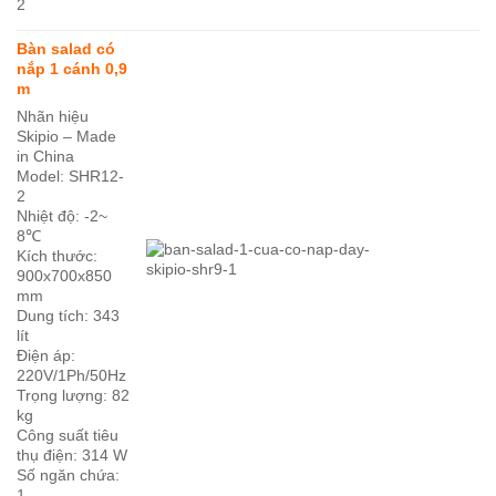
2
Bàn salad có
nắp 1 cánh 0,9
m
Nhãn hiệu
Skipio – Made
in China
Model: SHR12-
2
Nhiệt độ: -2~
8℃
Kích thước:
900x700x850
mm
Dung tích: 343
lít
Điện áp:
220V/1Ph/50Hz
Trọng lượng: 82
kg
Công suất tiêu
thụ điện: 314 W
Số ngăn chứa:
1