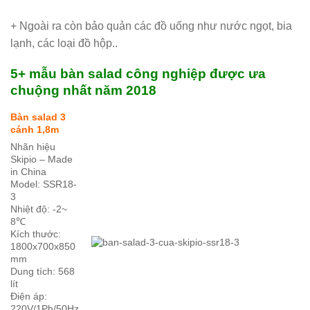
+ Ngoài ra còn bảo quản các đồ uống như nước ngọt, bia
lạnh, các loại đồ hộp..
5+ mẫu bàn salad công nghiệp được ưa
chuộng nhất năm 2018
Bàn salad 3
cánh 1,8m
Nhãn hiệu
Skipio – Made
in China
Model: SSR18-
3
Nhiệt độ: -2~
8℃
Kích thước:
1800x700x850
mm
Dung tích: 568
lít
Điện áp:
220V/1Ph/50Hz