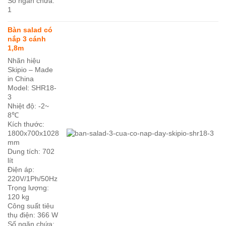
Số ngăn chứa:
1
Bàn salad có
nắp 3 cánh
1,8m
Nhãn hiệu
Skipio – Made
in China
Model: SHR18-
3
Nhiệt độ: -2~
8℃
Kích thước:
1800x700x1028
mm
Dung tích: 702
lít
Điện áp:
220V/1Ph/50Hz
Trọng lượng:
120 kg
Công suất tiêu
thụ điện: 366 W
Số ngăn chứa: