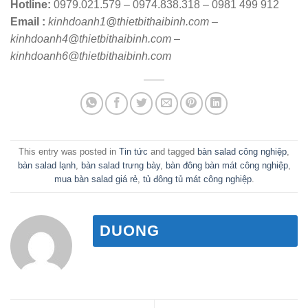
Hotline:
0979.021.579 – 0974.838.318 – 0981 499 912
Email :
kinhdoanh1@thietbithaibinh.com –
kinhdoanh4@thietbithaibinh.com –
kinhdoanh6@thietbithaibinh.com
This entry was posted in
Tin tức
and tagged
bàn salad công nghiệp
,
bàn salad lạnh
,
bàn salad trưng bày
,
bàn đông bàn mát công nghiệp
,
mua bàn salad giá rẻ
,
tủ đông tủ mát công nghiệp
.
DUONG