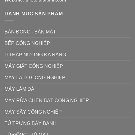
DANH MỤC SẢN PHẨM
BÀN ĐÔNG - BÀN MÁT
BẾP CÔNG NGHIỆP
LÒ HẤP NƯỚNG ĐA NĂNG
MÁY GIẶT CÔNG NGHIỆP
MÁY LÀ LÔ CÔNG NGHIỆP
MÁY LÀM ĐÁ
MÁY RỬA CHÉN BÁT CÔNG NGHIỆP
MÁY SẤY CÔNG NGHIỆP
TỦ TRƯNG BÀY BÁNH
TỦ ĐÔNG - TỦ MÁT