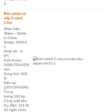
3
Bàn salad có
nắp 2 cánh
1,5m
Nhãn hiệu
Skipio – Made
in China
Model: SHR15-
2
Nhiệt độ: -2~
8℃
Kích thước:
1500x700x1028
mm
Dung tích: 556
lít
Điện áp:
220V/1Ph/50Hz
Trọng
lượng:100 kg
Công suất tiêu
thụ điện: 314 W
Số ngăn chứa: