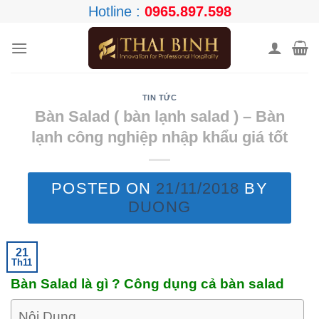
Skip
Hotline :
0965.897.598
to
content
TIN TỨC
Bàn Salad ( bàn lạnh salad ) – Bàn
lạnh công nghiệp nhập khẩu giá tốt
POSTED ON
21/11/2018
BY
DUONG
21
Th11
Bàn Salad là gì ? Công dụng cả bàn salad
Nội Dung