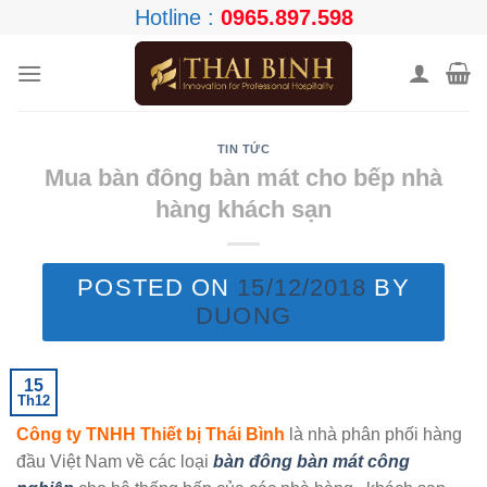
Skip
Hotline :
0965.897.598
to
content
TIN TỨC
Mua bàn đông bàn mát cho bếp nhà
hàng khách sạn
POSTED ON
15/12/2018
BY
DUONG
15
Th12
Công ty TNHH Thiết bị Thái Bình
là nhà phân phối hàng
đầu Việt Nam về các loại
bàn đông bàn mát công