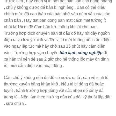
Trước tiên , hãy chọn vị trí nơi đặt bàn sao cho bằng phẳng
, chú ý không dược để bàn bị nghiêng . Bạn có thể điều
chỉnh mức độ cao thấp của bàn nhờ vào núm vặn của các
chân bàn . Hãy đặt ban dong ban mat cách mặt tường ít
nhất là 15cm để đảm bảo lưu thông khí tốt cho bàn .
Trường hợp dịch chuyển bàn đi đâu đó hãy rút dây nguồn
điện ra và lưu ý khi đưa đến vị trí mới không nên cắm điện
vào ngay lập tức mà hãy chờ sau 15 phút hãy cắm điện
vào . Trường hợp vận chuyển
bàn lạnh công nghiệp
đi
xa hẳn thì nên để sau 2 giờ cho hệ thống lốc máy ổn định
rồi mới cắm điện vào hoạt động .
Cần chú ý không nên để đồ có nước ra tủ , cần vệ sinh tủ
thường xuyên bằng khăn khô . Nếu tủ bị đóng đá hoặc
tuyết , tránh trường hợp dùng vật sắc nhọn để xử lý đá
trong tủ . Nên làm theo hướng dẫn của đội kỹ thuật lắp đặt
, sữa chữa .