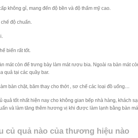
 cấp không gỉ, mang đến độ bền và độ thẩm mỹ cao.
 chế độ chuẩn.
i.
ế biến rất tốt.
n mát còn để trưng bày làm mát rượu bia. Ngoài ra bàn mát cò
a quả tại các quầy bar.
làm bàn chặt, băm thay cho thớt , sơ chế các loại đồ uống…
củ quả tốt nhất hiện nay cho không gian bếp nhà hàng, khách sạ
uẩn và làm tăng thêm hương vị khi được làm lạnh bằng bàn má
au củ quả nào của thương hiệu nào