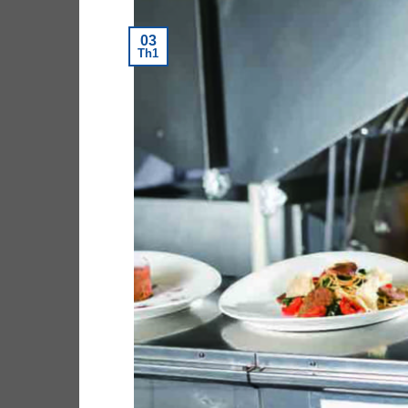
03
Th1