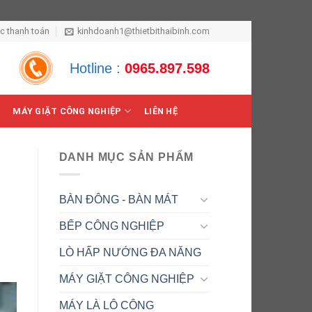
ức thanh toán
kinhdoanh1@thietbithaibinh.com
Hotline :
0965.897.598
MÁY GIẶT CÔNG NGHIỆP
LIÊN HỆ
DANH MỤC SẢN PHẨM
BÀN ĐÔNG - BÀN MÁT
BẾP CÔNG NGHIỆP
LÒ HẤP NƯỚNG ĐA NĂNG
MÁY GIẶT CÔNG NGHIỆP
MÁY LÀ LÔ CÔNG