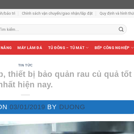
h/bảo trì
Chính sách vận chuyển/giao nhận/lắp đặt
Quy định và hình th
m
ếm:
 NĂNG
MÁY LÀM ĐÁ
TỦ ĐÔNG – TỦ MÁT
BẾP CÔNG NGHIỆP
TIN TỨC
 thiết bị bảo quản rau củ quả tốt
nhất hiện nay.
ON
03/01/2019
BY
DUONG