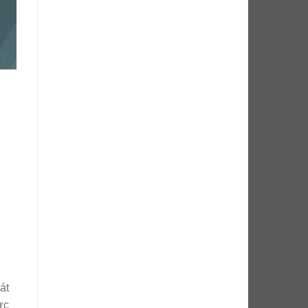
át
ực