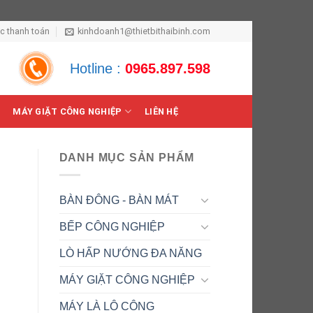
ức thanh toán
kinhdoanh1@thietbithaibinh.com
Hotline :
0965.897.598
MÁY GIẶT CÔNG NGHIỆP
LIÊN HỆ
DANH MỤC SẢN PHẨM
BÀN ĐÔNG - BÀN MÁT
BẾP CÔNG NGHIỆP
LÒ HẤP NƯỚNG ĐA NĂNG
MÁY GIẶT CÔNG NGHIỆP
MÁY LÀ LÔ CÔNG