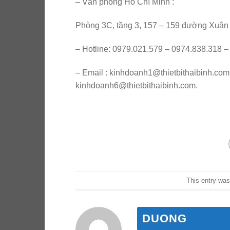
– Văn phòng Hồ Chí Minh :
Phòng 3C, tầng 3, 157 – 159 đường Xuân
– Hotline: 0979.021.579 – 0974.838.318 
– Email : kinhdoanh1@thietbithaibinh.com
kinhdoanh6@thietbithaibinh.com.
This entry was
DUONG