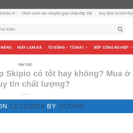
h/bảo trì
Chính sách vận chuyển/giao nhận/lắp đặt
Quy định và hình th
m
ếm:
 NĂNG
MÁY LÀM ĐÁ
TỦ ĐÔNG – TỦ MÁT
BẾP CÔNG NGHIỆP
TIN TỨC
p Skipio có tốt hay không? Mua ở
uy tín chất lượng?
ON
12/12/2018
BY
DUONG