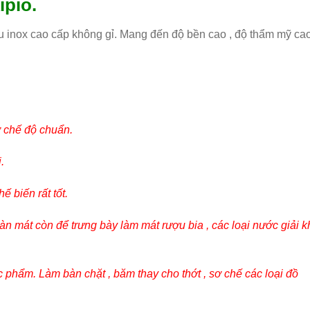
ipio.
u inox cao cấp không gỉ. Mang đến độ bền cao , độ thẩm mỹ cao
ở chế độ chuẩn.
.
 biến rất tốt.
 mát còn để trưng bày làm mát rượu bia , các loại nước giải k
c phẩm. Làm bàn chặt , băm thay cho thớt , sơ chế các loại đồ