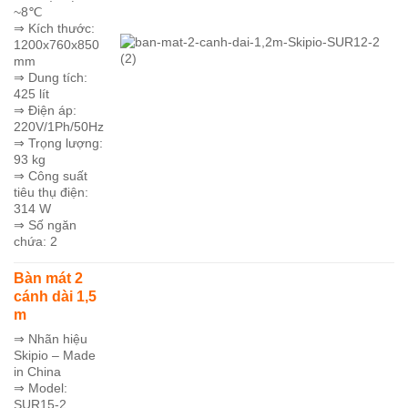
~8℃
⇒ Kích thước:
1200x760x850
mm
⇒ Dung tích:
425 lít
⇒ Điện áp:
220V/1Ph/50Hz
⇒ Trọng lượng:
93 kg
⇒ Công suất
tiêu thụ điện:
314 W
⇒ Số ngăn
chứa: 2
Bàn mát 2
cánh dài 1,5
m
⇒ Nhãn hiệu
Skipio – Made
in China
⇒ Model:
SUR15-2