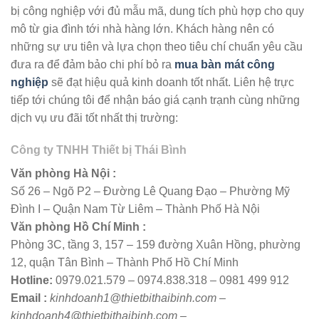
bị công nghiệp với đủ mẫu mã, dung tích phù hợp cho quy
mô từ gia đình tới nhà hàng lớn. Khách hàng nên có
những sự ưu tiên và lựa chọn theo tiêu chí chuẩn yêu cầu
đưa ra để đảm bảo chi phí bỏ ra
mua bàn mát công
nghiệp
sẽ đạt hiệu quả kinh doanh tốt nhất. Liên hệ trực
tiếp tới chúng tôi để nhận báo giá cạnh trạnh cùng những
dịch vụ ưu đãi tốt nhất thị trường:
Công ty TNHH Thiết bị Thái Bình
Văn phòng Hà Nội :
Số 26 – Ngõ P2 – Đường Lê Quang Đạo – Phường Mỹ
Đình I – Quận Nam Từ Liêm – Thành Phố Hà Nội
Văn phòng Hồ Chí Minh :
Phòng 3C, tầng 3, 157 – 159 đường Xuân Hồng, phường
12, quận Tân Bình – Thành Phố Hồ Chí Minh
Hotline:
0979.021.579 – 0974.838.318 – 0981 499 912
Email :
kinhdoanh1@thietbithaibinh.com –
kinhdoanh4@thietbithaibinh.com –