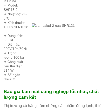
in China
⇒ Model:
SHR15-2
⇒ Nhiệt độ: -2~
8℃
⇒ Kích thước:
1500x700x1028
mm
⇒ Dung tích:
556 lít
⇒ Điện áp:
220V/1Ph/50Hz
⇒ Trọng
lượng:100 kg
⇒ Công suất
tiêu thụ điện:
314 W
⇒ Số ngăn
chứa: 3
Báo giá bàn mát công nghiệp tốt nhất, chất
lượng cam kết
Thị trường có hàng trăm những sản phẩm đông lạnh, thiết