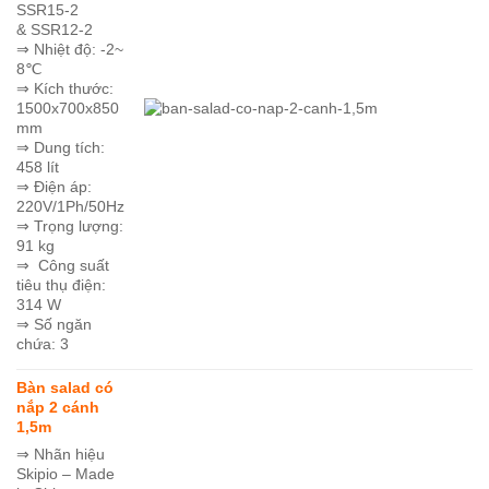
SSR15-2
& SSR12-2
⇒ Nhiệt độ: -2~
8℃
⇒ Kích thước:
1500x700x850
mm
⇒ Dung tích:
458 lít
⇒ Điện áp:
220V/1Ph/50Hz
⇒ Trọng lượng:
91 kg
⇒ Công suất
tiêu thụ điện:
314 W
⇒ Số ngăn
chứa: 3
Bàn salad có
nắp 2 cánh
1,5m
⇒ Nhãn hiệu
Skipio – Made