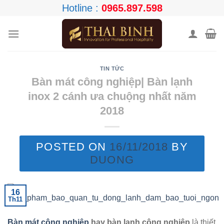
Skip
Hotline :
0965.897.598
to
content
TIN TỨC
Bàn mát công nghiệp| Bàn lạnh
inox 2 cánh ưa chuộng nhất năm
2018
POSTED ON
16/11/2018
BY
DUONG
16
Th11
Bàn mát công nghiệp
hay bàn lạnh công nghiệp
là thiết