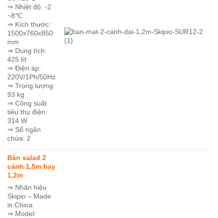
⇒ Nhiệt độ: -2
~8℃
⇒ Kích thước:
1500x760x850
mm
⇒ Dung tích:
425 lít
⇒ Điện áp:
220V/1Ph/50Hz
⇒ Trọng lượng:
93 kg
⇒ Công suất
tiêu thụ điện:
314 W
⇒ Số ngăn
chứa: 2
Bàn salad 2
cánh 1,5m hay
1,2m
⇒ Nhãn hiệu
Skipio – Made
in China
⇒ Model: