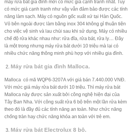
máy rửa bát gia đình mới có mức giá cạnh tranh nhất. Tuy
có mức giá cạnh tranh như vậy vẫn đảm bảo được các tính
năng làm sạch. Máy có nguồn gốc xuất xứ tại Hàn Quốc.
Vỏ bên ngoài được làm bằng inox 304 không gỉ thuận tiện
cho việc vệ sinh và lau chùi sau khi sử dụng. Máy có nhiều
chế độ rửa khác nhau như: rửa đĩa, rửa bát, rửa ly… Đây
là một trong nhưng máy rửa bát dưới 10 triệu mà lại có
nhiều chức năng thông minh phù hợp với nhiều gia đình.
Máy rửa bát gia đình Malloca.
Malloca có mã WQP6-3207A với giá bán 7.440.000 VNĐ.
Với mức giá máy rửa bát dưới 10 triệu. Thì máy rửa bát
Malloca này được sản xuất bởi công nghệ hiện đại của
Tây Ban Nha. Với công suất rửa 6 bộ trên một lần rửa kèm
theo đó là đầy đủ các tính năng an toàn. Như chức năng
chống tràn hay chức năng khóa an toàn với trẻ em.
Máy rửa bát Electrolux 8 bộ.