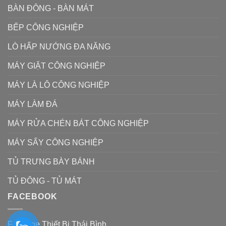
BÀN ĐÔNG - BÀN MÁT
BẾP CÔNG NGHIỆP
LÒ HẤP NƯỚNG ĐA NĂNG
MÁY GIẶT CÔNG NGHIỆP
MÁY LÀ LÔ CÔNG NGHIỆP
MÁY LÀM ĐÁ
MÁY RỬA CHÉN BÁT CÔNG NGHIỆP
MÁY SẤY CÔNG NGHIỆP
TỦ TRƯNG BÀY BÁNH
TỦ ĐÔNG - TỦ MÁT
FACEBOOK
Fanpage Thiết Bị Thái Bình