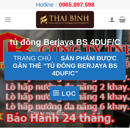
Skip
Hotline :
0965.897.598
to
content
tủ đông Berjaya BS 4DUF/C
TRANG CHỦ
/
SẢN PHẨM ĐƯỢC
GẮN THẺ “TỦ ĐÔNG BERJAYA BS
4DUF/C”
LỌC