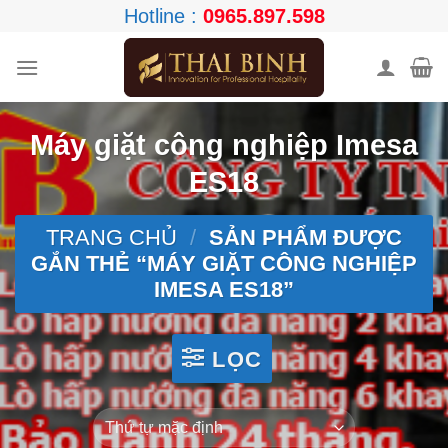
Skip
Hotline :
0965.897.598
to
content
Máy giặt công nghiệp Imesa
ES18
TRANG CHỦ
/
SẢN PHẨM ĐƯỢC
GẮN THẺ “MÁY GIẶT CÔNG NGHIỆP
IMESA ES18”
LỌC