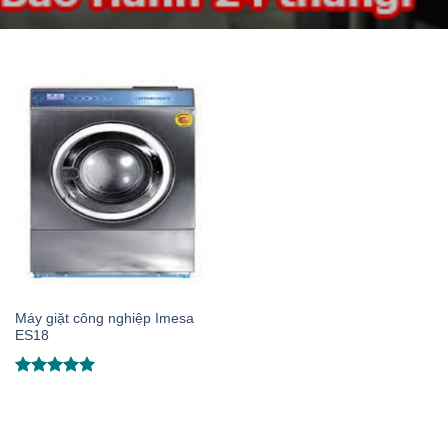
Máy giặt công nghiệp Imesa
ES18
Được xếp
hạng
5.00
5 sao