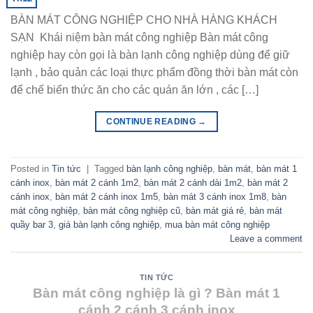
BÀN MÁT CÔNG NGHIỆP CHO NHÀ HÀNG KHÁCH
SẠN Khái niệm bàn mát công nghiệp Bàn mát công
nghiệp hay còn gọi là bàn lạnh công nghiệp dùng để giữ
lạnh , bảo quản các loại thực phẩm đồng thời bàn mát còn
để chế biến thức ăn cho các quán ăn lớn , các […]
CONTINUE READING
→
Posted in
Tin tức
|
Tagged
bàn lạnh công nghiệp
,
bàn mát
,
bàn mát 1
cánh inox
,
bàn mát 2 cánh 1m2
,
bàn mát 2 cánh dài 1m2
,
bàn mát 2
cánh inox
,
bàn mát 2 cánh inox 1m5
,
bàn mát 3 cánh inox 1m8
,
bàn
mát công nghiệp
,
bàn mát công nghiệp cũ
,
bàn mát giá rẻ
,
bàn mát
quầy bar 3
,
giá bàn lạnh công nghiệp
,
mua bàn mát công nghiệp
Leave a comment
TIN TỨC
Bàn mát công nghiệp là gì ? Bàn mát 1
cánh 2 cánh 3 cánh inox