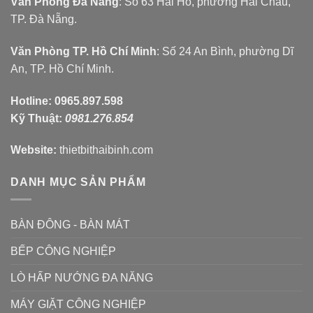
Văn Phòng Đà Nẵng
: Số 63 Hải Hồ, phường Hải Châu,
TP. Đà Nẵng.
Văn Phòng TP. Hồ Chí Minh
: Số 24 An Bình, phường Dĩ
An, TP. Hồ Chí Minh.
Hotline:
0965.897.598
Kỹ Thuật:
0981.276.854
Website:
thietbithaibinh.com
DANH MỤC SẢN PHẨM
BÀN ĐÔNG - BÀN MÁT
BẾP CÔNG NGHIỆP
LÒ HẤP NƯỚNG ĐA NĂNG
MÁY GIẶT CÔNG NGHIỆP