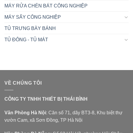
MÁY RỬA CHÉN BÁT CÔNG NGHIỆP
MÁY SẤY CÔNG NGHIỆP
TỦ TRƯNG BÀY BÁNH
TỦ ĐÔNG - TỦ MÁT
VỀ CHÚNG TÔI
CÔNG TY TNHH THIẾT BỊ THÁI BÌNH
Văn Phòng Hà Nội
: Căn số 71, dãy BT3-8, Khu biệt thự
vườn Cam, xã Sơn Đồng, TP Hà Nội