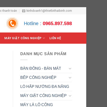
ức thanh toán
kinhdoanh1@thietbithaibinh.com
Hotline :
0965.897.598
MÁY GIẶT CÔNG NGHIỆP
LIÊN HỆ
DANH MỤC SẢN PHẨM
BÀN ĐÔNG - BÀN MÁT
BẾP CÔNG NGHIỆP
LÒ HẤP NƯỚNG ĐA NĂNG
MÁY GIẶT CÔNG NGHIỆP
MÁY LÀ LÔ CÔNG