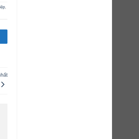
iệp
,
nhất