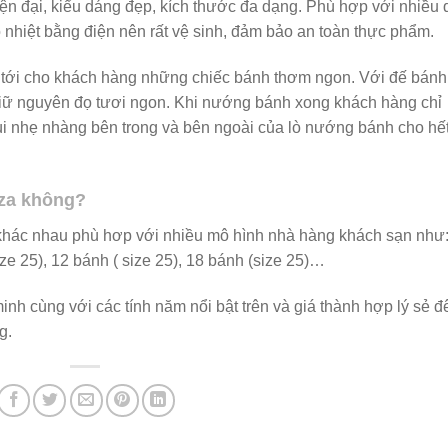
ện đại, kiểu dáng đẹp, kích thước đa dạng. Phù hợp với nhiều 
 nhiệt bằng điện nên rất vệ sinh, đảm bảo an toàn thực phẩm.
 tới cho khách hàng những chiếc bánh thơm ngon. Với đế bánh
 giữ nguyên đọ tươi ngon. Khi nướng bánh xong khách hàng chỉ
i nhẹ nhàng bên trong và bên ngoài của lò nướng bánh cho hế
za không?
 khác nhau phù hơp với nhiều mô hình nhà hàng khách sạn như:
ize 25), 12 bánh ( size 25), 18 bánh (size 25)…
inh cùng với các tính năm nổi bật trên và giá thành hợp lý sẻ đ
g.