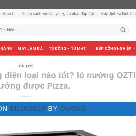
h/bảo trì
Chính sách vận chuyển/giao nhận/lắp đặt
Quy định và hình th
m
ếm:
 NĂNG
MÁY LÀM ĐÁ
TỦ ĐÔNG – TỦ MÁT
BẾP CÔNG NGHIỆP
TIN TỨC
 điện loại nào tốt? lò nướng OZTI
ướng được Pizza.
ON
31/10/2019
BY
DUONG