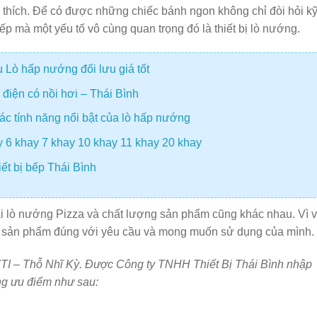
 thích. Để có được những chiếc bánh ngon không chỉ đòi hỏi k
ếp mà một yếu tố vô cùng quan trọng đó là thiết bị lò nướng.
Lò hấp nướng đối lưu giá tốt
điện có nồi hơi – Thái Bình
c tính năng nổi bật của lò hấp nướng
y 6 khay 7 khay 10 khay 11 khay 20 khay
ết bị bếp Thái Bình
loại lò nướng Pizza và chất lượng sản phẩm cũng khác nhau. Vì 
t sản phẩm đúng với yêu cầu và mong muốn sử dụng của mình.
OZTI – Thỗ Nhĩ Kỳ. Được Công ty TNHH Thiết Bị Thái Bình nhập
ng ưu điểm như sau: