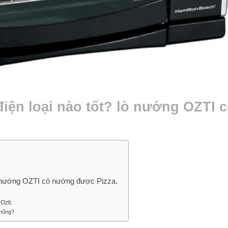
iện loại nào tốt? lò nướng OZTI 
lò nướng OZTI có nướng được Pizza.
Ozti.
không?